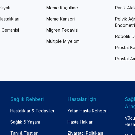
liyatı
Meme Küçültme
Panik Atak 
astalıkları
Meme Kanseri
Pelvik Ağr
Endometri
 Cerrahisi
Migren Tedavisi
Robotik Di
Multiple Miyelom
Prostat Ka
Prostat Am
Sağlık Rehberi
Hastalar İçin
Sağ
Araç
Hastalıklar & Tedaviler
Yatan Hasta Rehberi
Vücut
Sağlık & Yaşam
Hasta Hakları
Hesa
Tanı & Testler
Ziyaretçi Politikası