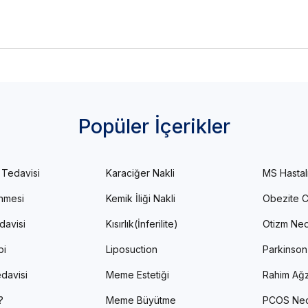
Popüler İçerikler
 Tedavisi
Karaciğer Nakli
MS Hastal
enmesi
Kemik İliği Nakli
Obezite C
davisi
Kısırlık(İnferilite)
Otizm Ned
pi
Liposuction
Parkinson
davisi
Meme Estetiği
Rahim Ağz
?
Meme Büyütme
PCOS Ned