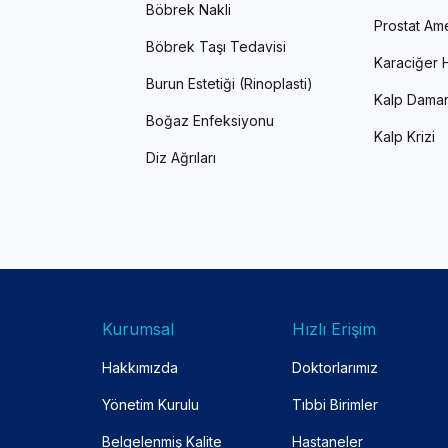
Böbrek Nakli
Prostat Ame
Böbrek Taşı Tedavisi
Karaciğer H
Burun Estetiği (Rinoplasti)
Kalp Damar
Boğaz Enfeksiyonu
Kalp Krizi
Diz Ağrıları
Kurumsal
Hızlı Erişim
Hakkımızda
Doktorlarımız
Yönetim Kurulu
Tıbbi Birimler
Belgelenmiş Kalite
Hastaneler