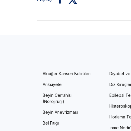
Akciğer Kanseri Belirtileri
Diyabet ve
Anksiyete
Diz Kireçl
Beyin Cerrahisi
Epilepsi Te
(Nörojirürji)
Histerosko
Beyin Anevrizması
Horlama Te
Bel Fıtığı
İnme Nedir