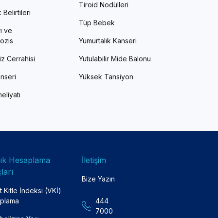
Tiroid Nodülleri
Belirtileri
Tüp Bebek
ı ve
ozis
Yumurtalık Kanseri
z Cerrahisi
Yutulabilir Mide Balonu
nseri
Yüksek Tansiyon
eliyatı
lık Hesaplama
İletişim
ları
Bize Yazın
 Kitle İndeksi (VKİ)
plama
444
7000