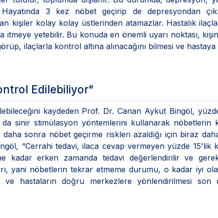
r. Hayatında 3 kez nöbet geçirip de depresyondan çı
n kişiler kolay kolay üstlerinden atamazlar. Hastalık ilaçla
na itmeye yetebilir. Bu konuda en önemli uyarı noktası, kişi
rüp, ilaçlarla kontrol altına alınacağını bilmesi ve hastaya
ntrol Edilebiliyor"
dilebileceğini kaydeden Prof. Dr. Canan Aykut Bingöl, yüzde
da sinir stimülasyon yöntemlerini kullanarak nöbetlerin 
ın, daha sonra nöbet geçirme riskleri azaldığı için biraz dah
ngöl, “Cerrahi tedavi, ilaca cevap vermeyen yüzde 15'lik 
 ne kadar erken zamanda tedavi değerlendirilir ve gerek
arı, yani nöbetlerin tekrar etmeme durumu, o kadar iyi olab
mesi ve hastaların doğru merkezlere yönlendirilmesi son