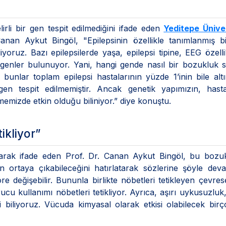
lirli bir gen tespit edilmediğini ifade eden
Yeditepe Üniver
nan Aykut Bingöl, "Epilepsinin özellikle tanımlanmış bi
iyoruz. Bazı epilepsilerde yaşa, epilepsi tipine, EEG özelli
ı genler bulunuyor. Yani, hangi gende nasıl bir bozukluk
 bunlar toplam epilepsi hastalarının yüzde 1’inin bile altı
 gen tespit edilmemiştir. Ancak genetik yapımızın, hasta
emizde etkin olduğu biliniyor.” diye konuştu.
ikliyor”
 olarak ifade eden Prof. Dr. Canan Aykut Bingöl, bu boz
 ortaya çıkabileceğini hatırlatarak sözlerine şöyle deva
göre değişebilir. Bununla birlikte nöbetleri tetikleyen çevres
cu kullanımı nöbetleri tetikliyor. Ayrıca, aşırı uykusuzluk,
ini biliyoruz. Vücuda kimyasal olarak etkisi olabilecek bir