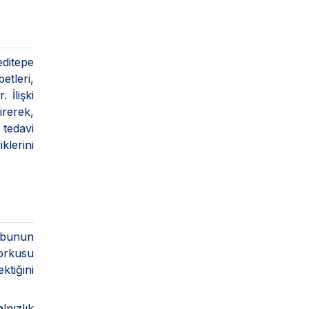
editepe
etleri,
 İlişki
irerek,
 tedavi
klerini
, bunun
korkusu
ktiğini
lnızlık