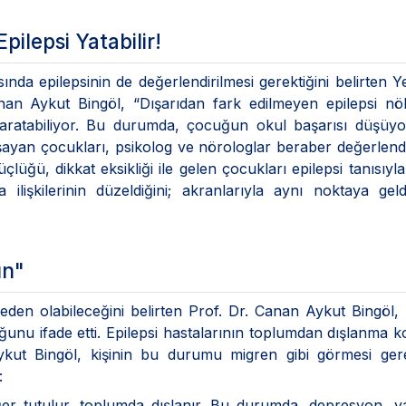
lepsi Yatabilir!
a epilepsinin de değerlendirilmesi gerektiğini belirten Y
nan Aykut Bingöl, “Dışarıdan fark edilmeyen epilepsi nöb
ratabiliyor. Bu durumda, çocuğun okul başarısı düşüyor.
yan çocukları, psikolog ve nörologlar beraber değerlend
çlüğü, dikkat eksikliği ile gelen çocukları epilepsi tanısıyla
 ilişkilerinin düzeldiğini; akranlarıyla aynı noktaya geldi
ün"
eden olabileceğini belirten Prof. Dr. Canan Aykut Bingöl
unu ifade etti. Epilepsi hastalarının toplumdan dışlanma 
ykut Bingöl, kişinin bu durumu migren gibi görmesi gere
:
eğer tutulur, toplumda dışlanır. Bu durumda, depresyon, ya