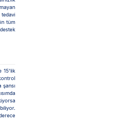
kmayan
 tedavi
nin tüm
 destek
 15'lik
kontrol
a şansı
kısımda
iyorsa
iliyor.
 derece