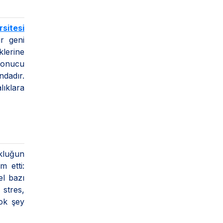
sitesi
r geni
klerine
 sonucu
ndadır.
lıklara
ukluğun
m etti:
el bazı
 stres,
çok şey