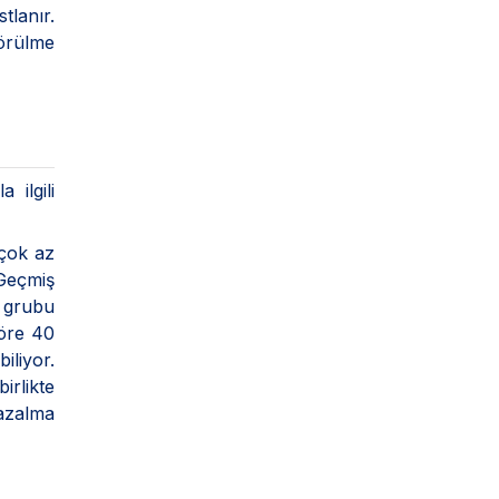
tlanır.
görülme
a ilgili
 çok az
 Geçmiş
r grubu
göre 40
iliyor.
irlikte
 azalma