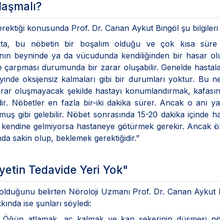
laşmalı?
erektiği konusunda Prof. Dr. Canan Aykut Bingöl şu bilgileri 
ta, bu nöbetin bir boşalım olduğu ve çok kısa süre 
anın beyninde ya da vücudunda kendiliğinden bir hasar o
 çarpması durumunda bir zarar oluşabilir. Genelde hastal
inde oksijensiz kalmaları gibi bir durumları yoktur. Bu n
arar oluşmayacak şekilde hastayı konumlandırmak, kafası
ir. Nöbetler en fazla bir-iki dakika sürer. Ancak o anı 
uş gibi gelebilir. Nöbet sonrasında 15-20 dakika içinde h
ta kendine gelmiyorsa hastaneye götürmek gerekir. Ancak öz
nda sakin olup, beklemek gerektiğidir.”
yetin Tedavide Yeri Yok"
 olduğunu belirten Nöroloji Uzmanı Prof. Dr. Canan Aykut 
kında ise şunları söyledi:
r. Öğün atlamak, aç kalmak ve kan şekerinin düşmesi nöb