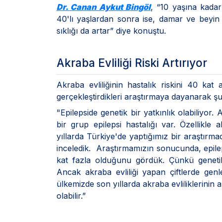
Dr. Canan Aykut Bingöl
, “10 yaşına kadar
40'lı yaşlardan sonra ise, damar ve beyin h
sıklığı da artar” diye konuştu.
Akraba Evliliği Riski Artırıyor
Akraba evliliğinin hastalık riskini 40 kat a
gerçekleştirdikleri araştırmaya dayanarak şu b
"Epilepside genetik bir yatkınlık olabiliyor
bir grup epilepsi hastalığı var. Özellikle a
yıllarda Türkiye'de yaptığımız bir araştırmad
inceledik. Araştırmamızın sonucunda, epilep
kat fazla olduğunu gördük. Çünkü genetik o
Ancak akraba evliliği yapan çiftlerde genle
ülkemizde son yıllarda akraba evliliklerinin 
olabilir.”