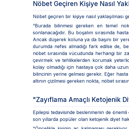
Nöbet Geçiren Kişiye Nasıl Yak
Nöbet geçiren bir kişiye nasıl yaklaşılması g
“Burada bilinmesi gereken en temel nok
sonlanacağıdır. Bu boşalım sırasında hast
Ancak düşerek koluna ya da başını bir yere
durumda nefes almadığı fark edilse de, bey
nöbet sırasında vücudunda herhangi bir z
çevirmek ve tehlikelerden korumak yeterlid
kolay olmadığı için hastaya çok daha uzunm
bilincinin yerine gelmesi gerekir. Eğer has
altının çizilmesi gereken nokta, nöbet sırası
"Zayıflama Amaçlı Ketojenik Di
Epilepsi tedavisinde beslenmenin de önemli
son yıllarda popüler olan ketojenik diyet hak
"Öncelikle kişinin aç kalmaması gerekiyo