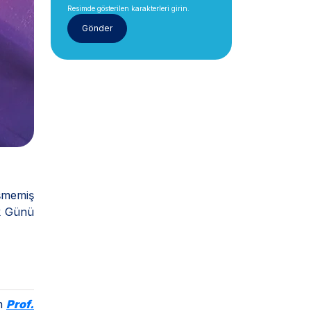
Resimde gösterilen karakterleri girin.
işmemiş
ık Günü
en
Prof.