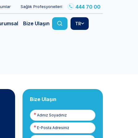
444 70 00
rumlar
Sağlık Profesyonelleri
urumsal
Bize Ulaşın
TR
Bize Ulaşın
Adınız
Soyadınız
E-
Posta
Telefon