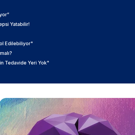
iyor”
si Yatabilir!
ol Edilebiliyor"
şmalı?
in Tedavide Yeri Yok"