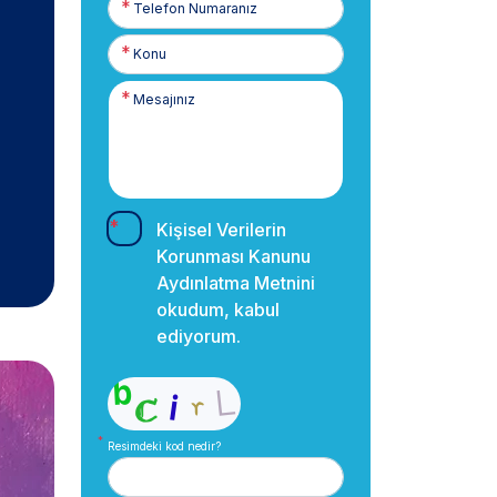
Numaranız
Kişisel Verilerin
Korunması Kanunu
Aydınlatma Metnini
okudum, kabul
ediyorum.
Resimdeki kod nedir?