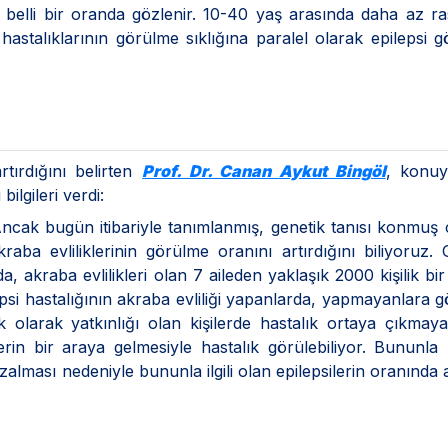
 belli bir oranda gözlenir. 10-40 yaş arasında daha az ras
astalıklarının görülme sıklığına paralel olarak epilepsi 
rtırdığını belirten
Prof. Dr. Canan Aykut Bingöl
, konuyl
ilgileri verdi:
. Ancak bugün itibariyle tanımlanmış, genetik tanısı konmuş
kraba evliliklerinin görülme oranını artırdığını biliyoruz.
a, akraba evlilikleri olan 7 aileden yaklaşık 2000 kişilik bi
si hastalığının akraba evliliği yapanlarda, yapmayanlara 
larak yatkınlığı olan kişilerde hastalık ortaya çıkmayab
rin bir araya gelmesiyle hastalık görülebiliyor. Bununla b
azalması nedeniyle bununla ilgili olan epilepsilerin oranında