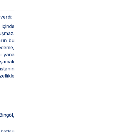
verdi:
içinde
luşmaz.
arın bu
edenle,
nı yana
yaşamak
astanın
ellikle
Bingöl,
etleri