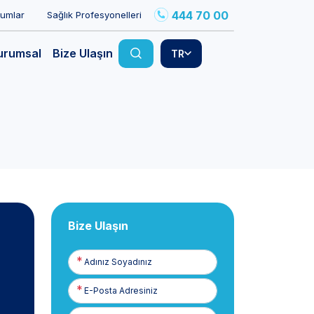
444 70 00
rumlar
Sağlık Profesyonelleri
urumsal
Bize Ulaşın
TR
Bize Ulaşın
Adınız
Soyadınız
E-
Posta
Telefon