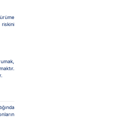
yürüme
riskini
orumak,
maktır.
r.
tığında
nların