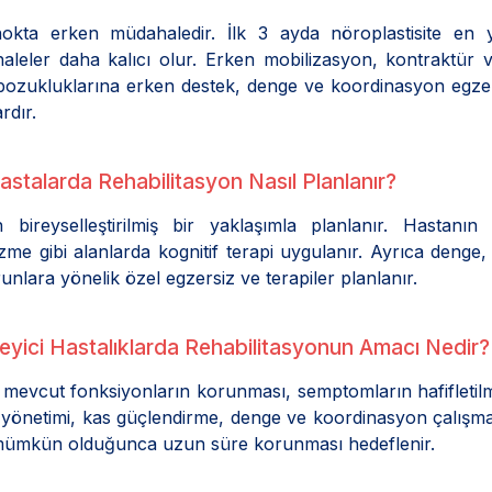
nokta erken müdahaledir. İlk 3 ayda nöroplastisite en 
leler daha kalıcı olur. Erken mobilizasyon, kontraktür 
ozukluklarına erken destek, denge ve koordinasyon egzer
rdır.
stalarda Rehabilitasyon Nasıl Planlanır?
bireyselleştirilmiş bir yaklaşımla planlanır. Hastanın b
e gibi alanlarda kognitif terapi uygulanır. Ayrıca denge,
nlara yönelik özel egzersiz ve terapiler planlanır.
rleyici Hastalıklarda Rehabilitasyonun Amacı Nedir?
, mevcut fonksiyonların korunması, semptomların hafifletil
yönetimi, kas güçlendirme, denge ve koordinasyon çalışmal
n mümkün olduğunca uzun süre korunması hedeflenir.