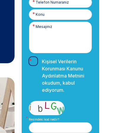
Numaranız
Kişisel Verilerin
Korunması Kanunu
Aydınlatma Metnini
okudum, kabul
ediyorum.
Resimdeki kod nedir?