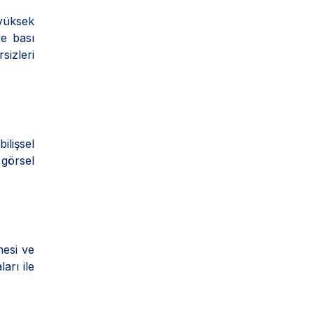
yüksek
ve bası
sizleri
ilişsel
 görsel
mesi ve
arı ile