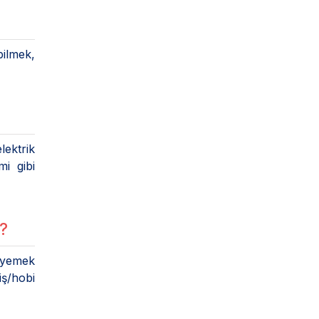
bilmek,
lektrik
mi gibi
r?
 yemek
iş/hobi