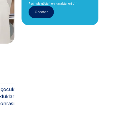
Resimde gösterilen karakterleri girin.
 (çocuk
kluklar
onrası