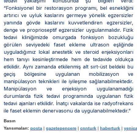
tedavi yaklaşımı konusunda şu bilgileri verdi:
“Fonksiyonel bir restorasyon programı, bel esnekliğini
artırıcı ve uyluk kaslarını germeye yönelik egzersizler
yanında gövde kaslarını kuvvetlendiren egzersizler,
denge ve proprioseptif egzersizler uygulanmalıdır. Fizik
tedavi kliniğimizde omurgada fonksiyon bozukluğu
görülen seviyedeki faset ekleme ultrason eşliğinde
uyguladığımız lokal anestetik ve steroid enjeksiyonları
hem tanıyı kesinleştirmede hem de tedavide oldukça
etkilidir. Aynı zamanda etkilenmiş alt sırt-üst beldeki bu
geçiş bölgesine uygulanan mobilizasyon ve
manipülasyon teknikleri ile iyileşme sağlanabilmektedir.
Manipülasyon ve enjeksiyon uygulanamadığı
durumlarda fizik tedavi programında uygulanan fizik
tedavi ajanları etkilidir. İnatçı vakalarda ise radyofrekans
ile faset eklemin denervasonu da uygulanabilmektedir.”
Basın
Yansımaları:
posta
|
gazetepencere
|
cnnturk
|
haberturk
|
yenic