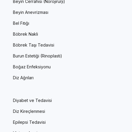
Beyin Cerrahisi (Nörojirürji)
Beyin Anevrizması
Bel Fıtığı
Böbrek Nakli
Böbrek Taşı Tedavisi
Burun Estetiği (Rinoplasti)
Boğaz Enfeksiyonu
Diz Ağrıları
Diyabet ve Tedavisi
Diz Kireçlenmesi
Epilepsi Tedavisi