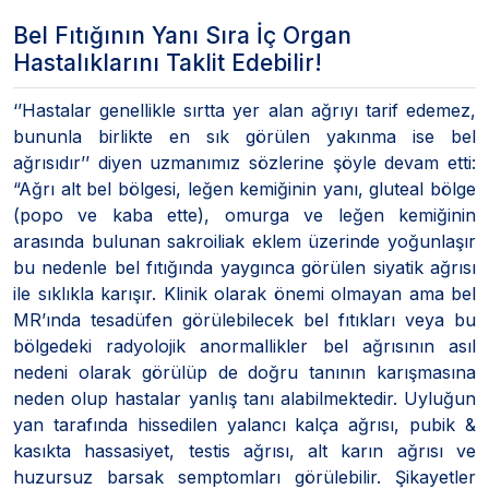
Bel Fıtığının Yanı Sıra İç Organ
Hastalıklarını Taklit Edebilir!
‘’Hastalar genellikle sırtta yer alan ağrıyı tarif edemez,
bununla birlikte en sık görülen yakınma ise bel
ağrısıdır’’ diyen uzmanımız sözlerine şöyle devam etti:
“Ağrı alt bel bölgesi, leğen kemiğinin yanı, gluteal bölge
(popo ve kaba ette), omurga ve leğen kemiğinin
arasında bulunan sakroiliak eklem üzerinde yoğunlaşır
bu nedenle bel fıtığında yaygınca görülen siyatik ağrısı
ile sıklıkla karışır. Klinik olarak önemi olmayan ama bel
MR’ında tesadüfen görülebilecek bel fıtıkları veya bu
bölgedeki radyolojik anormallikler bel ağrısının asıl
nedeni olarak görülüp de doğru tanının karışmasına
neden olup hastalar yanlış tanı alabilmektedir. Uyluğun
yan tarafında hissedilen yalancı kalça ağrısı, pubik &
kasıkta hassasiyet, testis ağrısı, alt karın ağrısı ve
huzursuz barsak semptomları görülebilir. Şikayetler