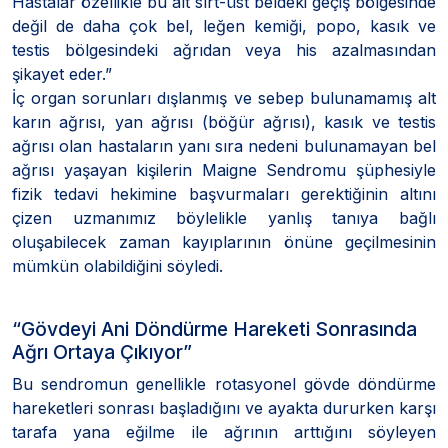
Hastalar özellikle bu alt sırt-üst beldeki geçiş bölgesinde
değil de daha çok bel, leğen kemiği, popo, kasık ve
testis bölgesindeki ağrıdan veya his azalmasından
şikayet eder.”
İç organ sorunları dışlanmış ve sebep bulunamamış alt
karın ağrısı, yan ağrısı (böğür ağrısı), kasık ve testis
ağrısı olan hastaların yanı sıra nedeni bulunamayan bel
ağrısı yaşayan kişilerin Maigne Sendromu şüphesiyle
fizik tedavi hekimine başvurmaları gerektiğinin altını
çizen uzmanımız böylelikle yanlış tanıya bağlı
oluşabilecek zaman kayıplarının önüne geçilmesinin
mümkün olabildiğini söyledi.
“Gövdeyi Ani Döndürme Hareketi Sonrasında
Ağrı Ortaya Çıkıyor”
Bu sendromun genellikle rotasyonel gövde döndürme
hareketleri sonrası başladığını ve ayakta dururken karşı
tarafa yana eğilme ile ağrının arttığını söyleyen