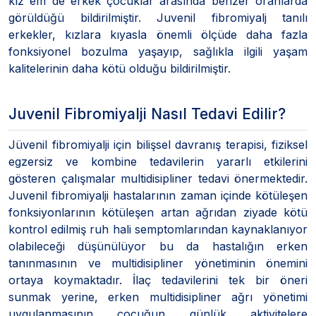
kız em de erkek çocuklar arasında benzer oranlarda
görüldüğü bildirilmiştir. Juvenil fibromiyalj tanılı
erkekler, kızlara kıyasla önemli ölçüde daha fazla
fonksiyonel bozulma yaşayıp, sağlıkla ilgili yaşam
kalitelerinin daha kötü olduğu bildirilmiştir.
Juvenil Fibromiyalji Nasıl Tedavi Edilir?
Jüvenil fibromiyalji için bilişsel davranış terapisi, fiziksel
egzersiz ve kombine tedavilerin yararlı etkilerini
gösteren çalışmalar multidisipliner tedavi önermektedir.
Juvenil fibromiyalji hastalarının zaman içinde kötüleşen
fonksiyonlarının kötüleşen artan ağrıdan ziyade kötü
kontrol edilmiş ruh hali semptomlarından kaynaklanıyor
olabileceği düşünülüyor bu da hastalığın erken
tanınmasının ve multidisipliner yönetiminin önemini
ortaya koymaktadır. İlaç tedavilerini tek bir öneri
sunmak yerine, erken multidisipliner ağrı yönetimi
uygulanmasının çocuğun günlük aktivitelere