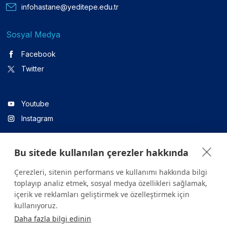
infohastane@yeditepe.edu.tr
Sosyal Medya
Facebook
Twitter
Youtube
Instagram
Bu sitede kullanılan çerezler hakkında
Linkedin
Çerezleri, sitenin performans ve kullanımı hakkında bilgi
toplayıp analiz etmek, sosyal medya özellikleri sağlamak,
içerik ve reklamları geliştirmek ve özelleştirmek için
Sitede yer alan tüm içerikler yalnızca bilgilendirme amaçlıdır.
kullanıyoruz.
Sağlığınızla ilgili sorularınız için mutlaka doktoruza ya da bir sağlık
Daha fazla bilgi edinin
kuruluşuna başvurunuz.