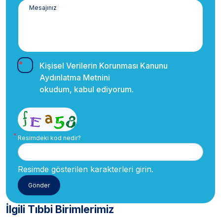
Kişisel Verilerin Korunması Kanunu
Aydınlatma Metnini
okudum, kabul ediyorum.
Resimdeki kod nedir?
Resimde gösterilen karakterleri girin.
İlgili Tıbbi Birimlerimiz