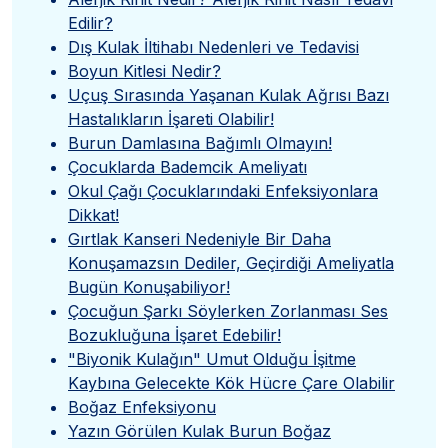
Edilir?
Dış Kulak İltihabı Nedenleri ve Tedavisi
Boyun Kitlesi Nedir?
Uçuş Sırasında Yaşanan Kulak Ağrısı Bazı
Hastalıkların İşareti Olabilir!
Burun Damlasına Bağımlı Olmayın!
Çocuklarda Bademcik Ameliyatı
Okul Çağı Çocuklarındaki Enfeksiyonlara
Dikkat!
Gırtlak Kanseri Nedeniyle Bir Daha
Konuşamazsın Dediler, Geçirdiği Ameliyatla
Bugün Konuşabiliyor!
Çocuğun Şarkı Söylerken Zorlanması Ses
Bozukluğuna İşaret Edebilir!
"Biyonik Kulağın" Umut Olduğu İşitme
Kaybına Gelecekte Kök Hücre Çare Olabilir
Boğaz Enfeksiyonu
Yazın Görülen Kulak Burun Boğaz