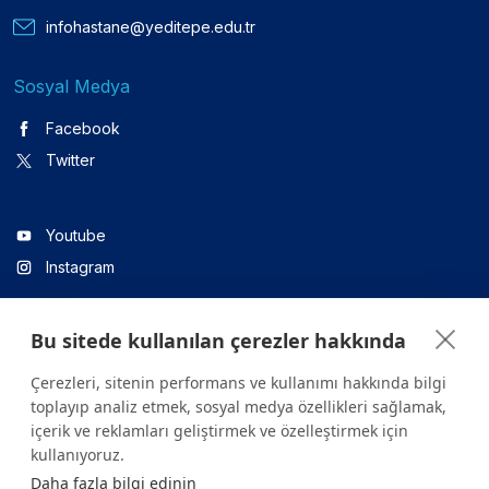
infohastane@yeditepe.edu.tr
Sosyal Medya
Facebook
Twitter
Youtube
Instagram
Bu sitede kullanılan çerezler hakkında
Linkedin
Çerezleri, sitenin performans ve kullanımı hakkında bilgi
toplayıp analiz etmek, sosyal medya özellikleri sağlamak,
içerik ve reklamları geliştirmek ve özelleştirmek için
Sitede yer alan tüm içerikler yalnızca bilgilendirme amaçlıdır.
kullanıyoruz.
Sağlığınızla ilgili sorularınız için mutlaka doktoruza ya da bir sağlık
Daha fazla bilgi edinin