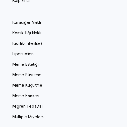
Kalp Krizi
Karaciğer Nakli
Kemik İliği Nakli
Kısırlık(İnferilite)
Liposuction
Meme Estetiği
Meme Büyütme
Meme Küçültme
Meme Kanseri
Migren Tedavisi
Multiple Miyelom