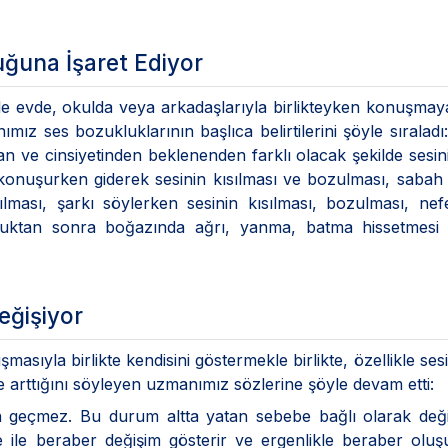
uğuna İşaret Ediyor
le evde, okulda veya arkadaşlarıyla birlikteyken konuşmay
ımız ses bozukluklarının başlıca belirtilerini şöyle sıraladı:
dan ve cinsiyetinden beklenenden farklı olacak şekilde sesin
konuşurken giderek sesinin kısılması ve bozulması, saba
lması, şarkı söylerken sesinin kısılması, bozulması, nef
ştuktan sonra boğazında ağrı, yanma, batma hissetmesi 
eğişiyor
sıyla birlikte kendisini göstermekle birlikte, özellikle ses
 arttığını söyleyen uzmanımız sözlerine şöyle devam etti:
 geçmez. Bu durum altta yatan sebebe bağlı olarak değiş
e ile beraber değişim gösterir ve ergenlikle beraber ol