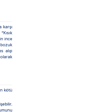
a karşı
 “Kısık
in ince
h bozuk
es alıp
olarak
in kötü
ebilir.
uşumunu