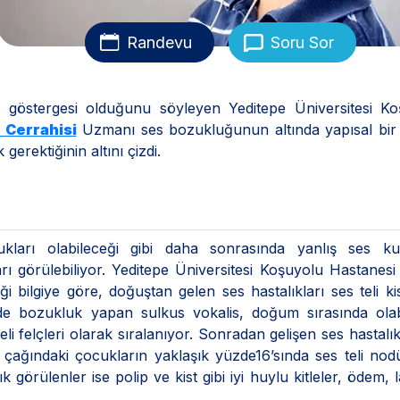
Randevu
Soru Sor
göstergesi olduğunu söyleyen Yeditepe Üniversitesi Ko
 Cerrahisi
Uzmanı ses bozukluğunun altında yapısal bir
erektiğinin altını çizdi.
ları olabileceği gibi daha sonrasında yanlış ses kul
arı görülebiliyor. Yeditepe Üniversitesi Koşuyolu Hastanesi
 bilgiye göre, doğuştan gelen ses hastalıkları ses teli kis
inde bozukluk yapan sulkus vokalis, doğum sırasında ola
eli felçleri olarak sıralanıyor. Sonradan gelişen ses hastalık
l çağındaki çocukların yaklaşık yüzde16’sında ses teli no
görülenler ise polip ve kist gibi iyi huylu kitleler, ödem, la