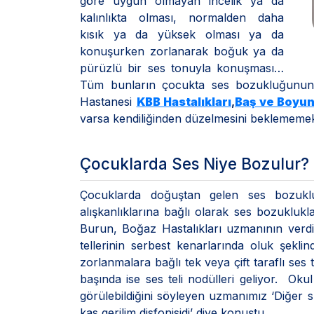
göre uygun olmayan incelik ya da
kalınlıkta olması, normalden daha
kısık ya da yüksek olması ya da
konuşurken zorlanarak boğuk ya da
pürüzlü bir ses tonuyla konuşması…
Tüm bunların çocukta ses bozukluğunun 
Hastanesi
KBB Hastalıkları
,
Baş ve Boyun
varsa kendiliğinden düzelmesini beklememek g
Çocuklarda Ses Niye Bozulur?
Çocuklarda doğuştan gelen ses bozukluk
alışkanlıklarına bağlı olarak ses bozuklukl
Burun, Boğaz Hastalıkları uzmanının verdiği
tellerinin serbest kenarlarında oluk şekl
zorlanmalara bağlı tek veya çift taraflı ses t
başında ise ses teli nodülleri geliyor. Oku
görülebildiğini söyleyen uzmanımız ‘Diğer sık 
kas gerilim disfonisidi’ diye konuştu.