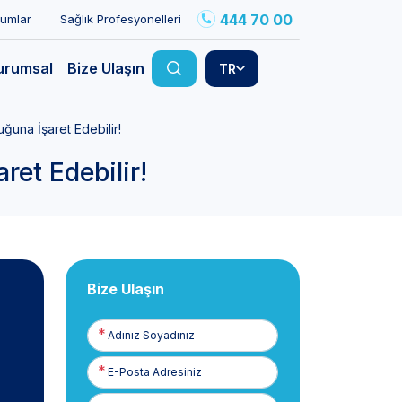
444 70 00
rumlar
Sağlık Profesyonelleri
urumsal
Bize Ulaşın
TR
una İşaret Edebilir!
et Edebilir!
Bize Ulaşın
Adınız
Soyadınız
E-
Posta
Telefon