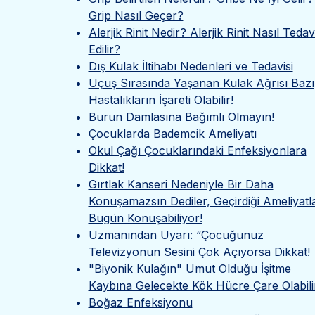
Grip Nasıl Geçer?
Alerjik Rinit Nedir? Alerjik Rinit Nasıl Tedav
Edilir?
Dış Kulak İltihabı Nedenleri ve Tedavisi
Uçuş Sırasında Yaşanan Kulak Ağrısı Bazı
Hastalıkların İşareti Olabilir!
Burun Damlasına Bağımlı Olmayın!
Çocuklarda Bademcik Ameliyatı
Okul Çağı Çocuklarındaki Enfeksiyonlara
Dikkat!
Gırtlak Kanseri Nedeniyle Bir Daha
Konuşamazsın Dediler, Geçirdiği Ameliyatl
Bugün Konuşabiliyor!
Uzmanından Uyarı: “Çocuğunuz
Televizyonun Sesini Çok Açıyorsa Dikkat!
"Biyonik Kulağın" Umut Olduğu İşitme
Kaybına Gelecekte Kök Hücre Çare Olabili
Boğaz Enfeksiyonu