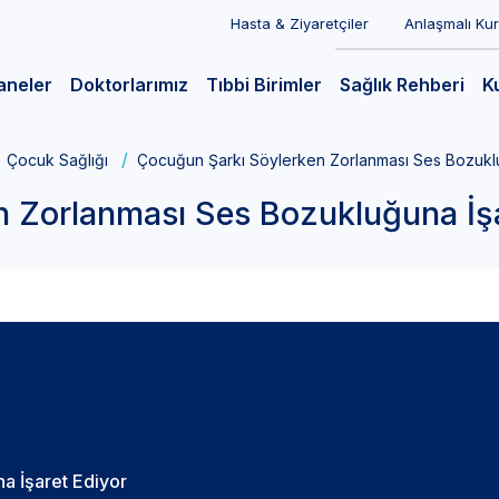
Hasta & Ziyaretçiler
Anlaşmalı Ku
aneler
Doktorlarımız
Tıbbi Birimler
Sağlık Rehberi
K
Çocuk Sağlığı
Çocuğun Şarkı Söylerken Zorlanması Ses Bozukluğ
 Zorlanması Ses Bozukluğuna İşar
a İşaret Ediyor