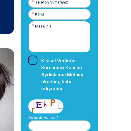
Numaranız
Kişisel Verilerin
Korunması Kanunu
Aydınlatma Metnini
okudum, kabul
ediyorum.
Resimdeki kod nedir?