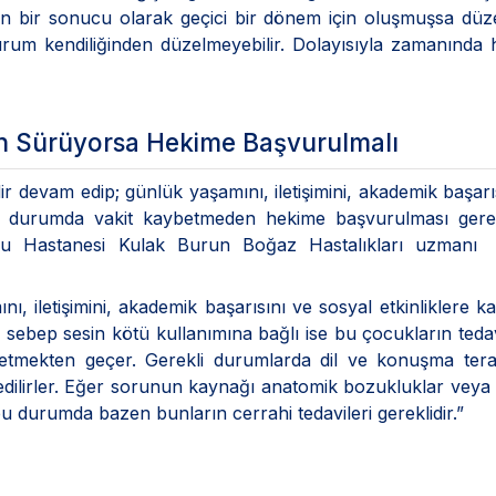
n bir sonucu olarak geçici bir dönem için oluşmuşsa düzel
rum kendiliğinden düzelmeyebilir. Dolayısıyla zamanında
n Sürüyorsa Hekime Başvurulmalı
r devam edip; günlük yaşamını, iletişimini, akademik başarı
 bu durumda vakit kaybetmeden hekime başvurulması gerek
yolu Hastanesi Kulak Burun Boğaz Hastalıkları uzmanı 
iletişimini, akademik başarısını ve sosyal etkinliklere kat
sebep sesin kötü kullanımına bağlı ise bu çocukların teda
etmekten geçer. Gerekli durumlarda dil ve konuşma terap
i edilirler. Eğer sorunun kaynağı anatomik bozukluklar veya 
bu durumda bazen bunların cerrahi tedavileri gereklidir.”