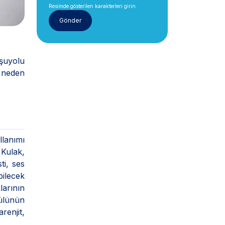
Resimde gösterilen karakterleri girin.
şuyolu
 neden
lanımı
 Kulak,
ti, ses
bilecek
larının
dülünün
renjit,