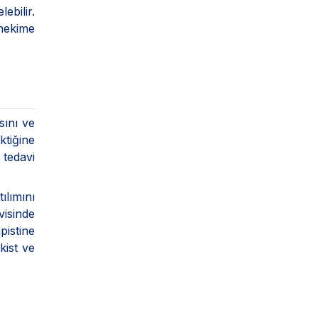
ebilir.
 hekime
sını ve
tiğine
tedavi
ılımını
visinde
istine
kist ve