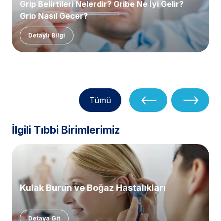
Grip Belirtileri Nelerdir? Gribe Ne İyi Gelir?
Grip Nasıl Geçer?
Detaylı Bilgi
Tümü
İlgili Tıbbi Birimlerimiz
Kulak Burun ve Boğaz Hastalıkları
Detaya Git