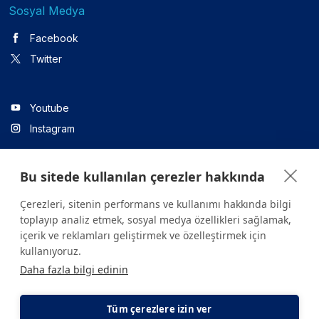
Sosyal Medya
Facebook
Twitter
Youtube
Instagram
Bu sitede kullanılan çerezler hakkında
Linkedin
Çerezleri, sitenin performans ve kullanımı hakkında bilgi
toplayıp analiz etmek, sosyal medya özellikleri sağlamak,
içerik ve reklamları geliştirmek ve özelleştirmek için
Sitede yer alan tüm içerikler yalnızca bilgilendirme amaçlıdır.
kullanıyoruz.
Sağlığınızla ilgili sorularınız için mutlaka doktoruza ya da bir sağlık
Daha fazla bilgi edinin
kuruluşuna başvurunuz.
Copyright © 2026. Yeditepe Üniversitesi Hastanesi. Tüm hakları
saklıdır.
Tüm çerezlere izin ver