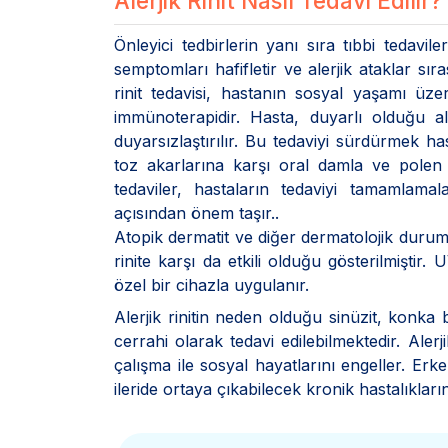
Alerjik Rinit Nasıl Tedavi Edilir?
Önleyici tedbirlerin yanı sıra tıbbi tedavil
semptomları hafifletir ve alerjik ataklar sır
rinit tedavisi, hastanın sosyal yaşamı üzeri
immünoterapidir. Hasta, duyarlı olduğu a
duyarsızlaştırılır. Bu tedaviyi sürdürmek has
toz akarlarına karşı oral damla ve polen 
tedaviler, hastaların tedaviyi tamamlamala
açısından önem taşır..
Atopik dermatit ve diğer dermatolojik durum
rinite karşı da etkili olduğu gösterilmişti
özel bir cihazla uygulanır.
Alerjik rinitin neden olduğu sinüzit, konka
cerrahi olarak tedavi edilebilmektedir. Aler
çalışma ile sosyal hayatlarını engeller. Erke
ileride ortaya çıkabilecek kronik hastalıklar