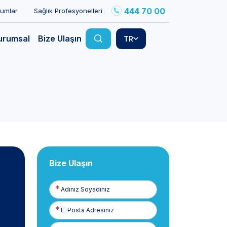
444 70 00
rumlar
Sağlık Profesyonelleri
urumsal
Bize Ulaşın
TR
Bize Ulaşın
Adınız
Soyadınız
E-
Posta
Telefon