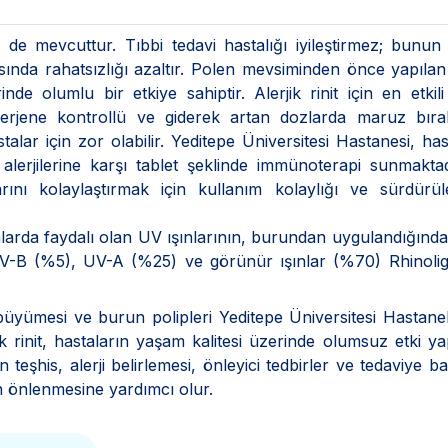
er de mevcuttur. Tıbbi tedavi hastalığı iyileştirmez; bunun
asında rahatsızlığı azaltır. Polen mevsiminden önce yapılan 
nde olumlu bir etkiye sahiptir. Alerjik rinit için en etkili
lerjene kontrollü ve giderek artan dozlarda maruz bırak
talar için zor olabilir. Yeditepe Üniversitesi Hastanesi, has
alerjilerine karşı tablet şeklinde immünoterapi sunmakta
rını kolaylaştırmak için kullanım kolaylığı ve sürdürüleb
larda faydalı olan UV ışınlarının, burundan uygulandığında 
r. UV-B (%5), UV-A (%25) ve görünür ışınlar (%70) Rhinolig
 büyümesi ve burun polipleri Yeditepe Üniversitesi Hastane
jik rinit, hastaların yaşam kalitesi üzerinde olumsuz etki y
n teşhis, alerji belirlemesi, önleyici tedbirler ve tedaviye b
ın önlenmesine yardımcı olur.