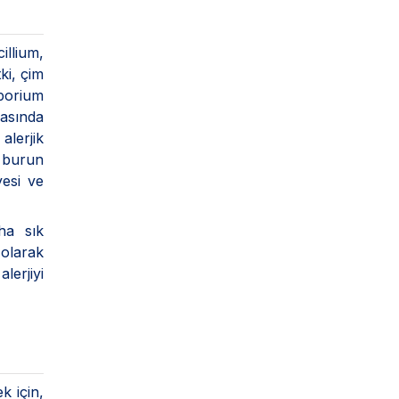
llium,
ki, çim
sporium
rasında
alerjik
e burun
yesi ve
aha sık
 olarak
lerjiyi
k için,