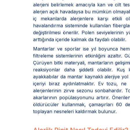
alerjeni belirlemek amacıyla kan ve cilt te
alerjen açık havadaysa bu mümkün olmayabili
iç mekanlarda alerjenlere karşı etkili o
havalandırma sisteminde kullanılan fiberglas 
değiştirilmesi önerilir. Polen seviyelerini
arttığında içeride kalmak da faydalı olabilir.
Mantarlar ve sporlar ise yıl boyunca he
filtreleme sistemlerinin etkinliğini azaltır.
Çürüyen bitki materyali, mantarların gelişimi
reaksiyonlar daha şiddetli olabilir. Kuş 
ayakkabılar da mantar kaynaklı alerjiye yol
içeriyi biraz aydınlatmaktır. Ev tozu, n
alerjenlerinin zirve sezonu sonbahardır. To
akarlarının popülasyonunu artırır. Öneril
öldürücüler kullanmak, çamaşırları 60 
toplayan nesneleri kaldırmak bulunur.