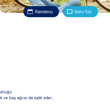
Randevu
Soru Sor
ukluğu
k ve baş ağrısı da eşlik eder..