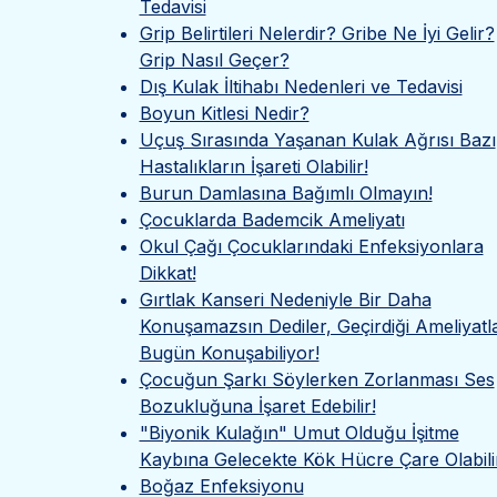
Tedavisi
Grip Belirtileri Nelerdir? Gribe Ne İyi Gelir?
Grip Nasıl Geçer?
Dış Kulak İltihabı Nedenleri ve Tedavisi
Boyun Kitlesi Nedir?
Uçuş Sırasında Yaşanan Kulak Ağrısı Bazı
Hastalıkların İşareti Olabilir!
Burun Damlasına Bağımlı Olmayın!
Çocuklarda Bademcik Ameliyatı
Okul Çağı Çocuklarındaki Enfeksiyonlara
Dikkat!
Gırtlak Kanseri Nedeniyle Bir Daha
Konuşamazsın Dediler, Geçirdiği Ameliyatl
Bugün Konuşabiliyor!
Çocuğun Şarkı Söylerken Zorlanması Ses
Bozukluğuna İşaret Edebilir!
"Biyonik Kulağın" Umut Olduğu İşitme
Kaybına Gelecekte Kök Hücre Çare Olabili
Boğaz Enfeksiyonu