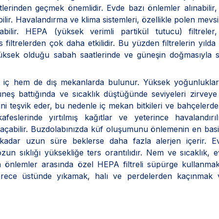
stlerinden geçmek önemlidir. Evde bazı önlemler alınabilir
r. Havalandırma ve klima sistemleri, özellikle polen mevs
labilir. HEPA (yüksek verimli partikül tutucu) filtrele
filtrelerden çok daha etkilidir. Bu yüzden filtrelerin yılda 
n yüksek olduğu sabah saatlerinde ve güneşin doğmasıyla s
m iç hem de dış mekanlarda bulunur. Yüksek yoğunluklar
 Güneş battığında ve sıcaklık düştüğünde seviyeleri zirveye 
ni teşvik eder, bu nedenle iç mekan bitkileri ve bahçelerde 
kafeslerinde yırtılmış kağıtlar ve yeterince havalandır
 açabilir. Buzdolabınızda küf oluşumunu önlemenin en basi
e kadar uzun süre beklerse daha fazla alerjen içerir. E
zun sıklığı yüksekliğe ters orantılıdır. Nem ve sıcaklık, 
en önlemler arasında özel HEPA filtreli süpürge kullanma
derece üstünde yıkamak, halı ve perdelerden kaçınmak 