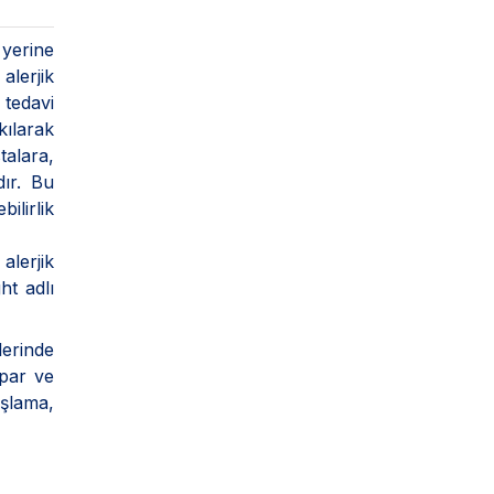
 yerine
alerjik
 tedavi
ılarak
talara,
dır. Bu
ilirlik
alerjik
ht adlı
lerinde
apar ve
aşlama,