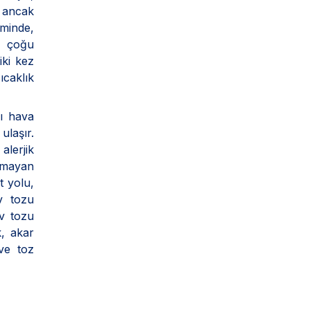
, ancak
iminde,
r, çoğu
iki kez
ıcaklık
ı hava
ulaşır.
alerjik
ılmayan
t yolu,
v tozu
ev tozu
k, akar
ve toz