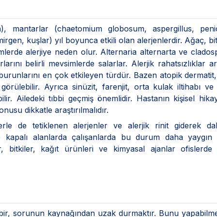
a), mantarlar (chaetomium globosum, aspergillus, penici
rgen, kuşlar) yıl boyunca etkili olan alerjenlerdir. Ağaç, bit
imlerde alerjiye neden olur. Alternaria alternarta ve clado
rını belirli mevsimlerde salarlar. Alerjik rahatsızlıklar a
n burunlarını en çok etkileyen türdür. Bazen atopik dermatit, 
e görülebilir. Ayrıca sinüzit, farenjit, orta kulak iltihabı v
ilir. Ailedeki tıbbi geçmiş önemlidir. Hastanın kişisel hika
nusu dikkatle araştırılmalıdır.
erle de tetiklenen alerjenler ve alerjik rinit giderek d
ı ve kapalı alanlarda çalışanlarda bu durum daha yaygın
ar, bitkiler, kağıt ürünleri ve kimyasal ajanlar ofislerde a
 tedbir, sorunun kaynağından uzak durmaktır. Bunu yapabilme