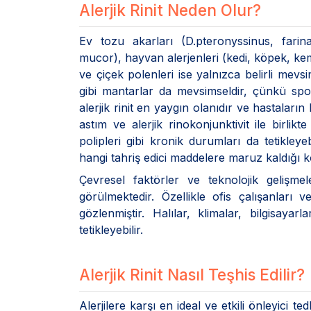
Alerjik Rinit Neden Olur?
Ev tozu akarları (D.pteronyssinus, farin
mucor), hayvan alerjenleri (kedi, köpek, kemi
ve çiçek polenleri ise yalnızca belirli mevs
gibi mantarlar da mevsimseldir, çünkü sporla
alerjik rinit en yaygın olanıdır ve hastaları
astım ve alerjik rinokonjunktivit ile birlikt
polipleri gibi kronik durumları da tetikleyeb
hangi tahriş edici maddelere maruz kaldığı ko
Çevresel faktörler ve teknolojik gelişmel
görülmektedir. Özellikle ofis çalışanlar
gözlenmiştir. Halılar, klimalar, bilgisayarl
tetikleyebilir.
Alerjik Rinit Nasıl Teşhis Edilir?
Alerjilere karşı en ideal ve etkili önleyici