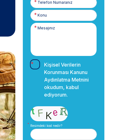
Numaranız
Kişisel Verilerin
Korunması Kanunu
Aydınlatma Metnini
okudum, kabul
ediyorum.
Resimdeki kod nedir?