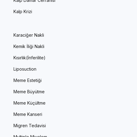
Kalp Damar Cerrahisi
Kalp Krizi
Karaciğer Nakli
Kemik İliği Nakli
Kısırlık(İnferilite)
Liposuction
Meme Estetiği
Meme Büyütme
Meme Küçültme
Meme Kanseri
Migren Tedavisi
Multiple Miyelom