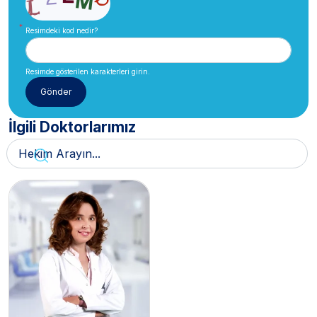
Resimdeki kod nedir?
Resimde gösterilen karakterleri girin.
İlgili Doktorlarımız