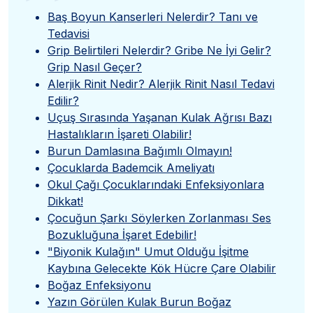
”
Baş Boyun Kanserleri Nelerdir? Tanı ve
Tedavisi
Grip Belirtileri Nelerdir? Gribe Ne İyi Gelir?
Grip Nasıl Geçer?
Alerjik Rinit Nedir? Alerjik Rinit Nasıl Tedavi
Edilir?
Uçuş Sırasında Yaşanan Kulak Ağrısı Bazı
Hastalıkların İşareti Olabilir!
Burun Damlasına Bağımlı Olmayın!
Çocuklarda Bademcik Ameliyatı
Okul Çağı Çocuklarındaki Enfeksiyonlara
Dikkat!
Çocuğun Şarkı Söylerken Zorlanması Ses
Bozukluğuna İşaret Edebilir!
"Biyonik Kulağın" Umut Olduğu İşitme
Kaybına Gelecekte Kök Hücre Çare Olabilir
Boğaz Enfeksiyonu
Yazın Görülen Kulak Burun Boğaz