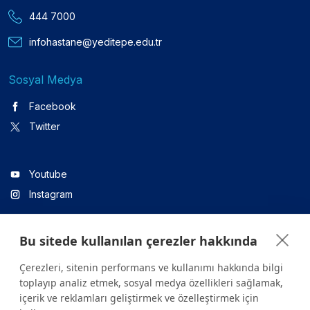
444 7000
infohastane@yeditepe.edu.tr
Sosyal Medya
Facebook
Twitter
Youtube
Instagram
Bu sitede kullanılan çerezler hakkında
Linkedin
Çerezleri, sitenin performans ve kullanımı hakkında bilgi
toplayıp analiz etmek, sosyal medya özellikleri sağlamak,
içerik ve reklamları geliştirmek ve özelleştirmek için
Sitede yer alan tüm içerikler yalnızca bilgilendirme amaçlıdır.