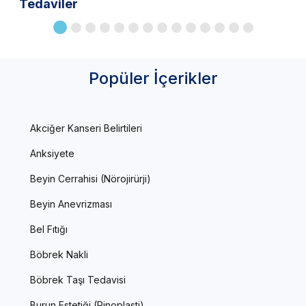
Tedaviler
Popüler İçerikler
Akciğer Kanseri Belirtileri
Anksiyete
Beyin Cerrahisi (Nörojirürji)
Beyin Anevrizması
Bel Fıtığı
Böbrek Nakli
Böbrek Taşı Tedavisi
Burun Estetiği (Rinoplasti)