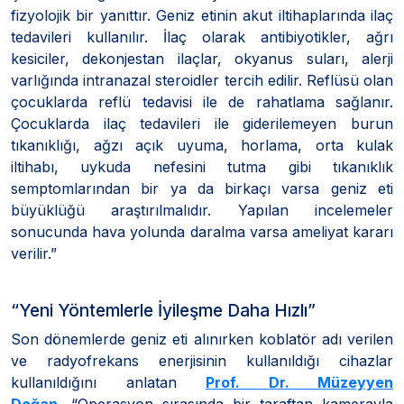
fizyolojik bir yanıttır. Geniz etinin akut iltihaplarında ilaç
tedavileri kullanılır. İlaç olarak antibiyotikler, ağrı
kesiciler, dekonjestan ilaçlar, okyanus suları, alerji
varlığında intranazal steroidler tercih edilir. Reflüsü olan
çocuklarda reflü tedavisi ile de rahatlama sağlanır.
Çocuklarda ilaç tedavileri ile giderilemeyen burun
tıkanıklığı, ağzı açık uyuma, horlama, orta kulak
iltihabı, uykuda nefesini tutma gibi tıkanıklık
semptomlarından bir ya da birkaçı varsa geniz eti
büyüklüğü araştırılmalıdır. Yapılan incelemeler
sonucunda hava yolunda daralma varsa ameliyat kararı
verilir.”
“Yeni Yöntemlerle İyileşme Daha Hızlı”
Son dönemlerde geniz eti alınırken koblatör adı verilen
ve radyofrekans enerjisinin kullanıldığı cihazlar
kullanıldığını anlatan
Prof. Dr. Müzeyyen
Doğan
, “Operasyon sırasında bir taraftan kamerayla