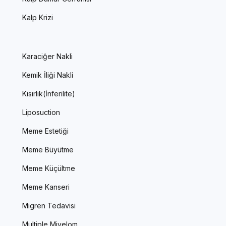
Kalp Krizi
Karaciğer Nakli
Kemik İliği Nakli
Kısırlık(İnferilite)
Liposuction
Meme Estetiği
Meme Büyütme
Meme Küçültme
Meme Kanseri
Migren Tedavisi
Multiple Miyelom