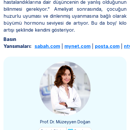
hastalandıklarına dair düşüncenin de yanlış olduğunun
bilinmesi gerekiyor.” Ameliyat sonrasında, çocuğun
huzurlu uyuması ve dinlenmiş uyanmasına bağlı olarak
büyümü hormonu seviyesi de artıyor. Bu da boy/ kilo
artışı şeklinde kendini gösteriyor.
Basın
Yansımaları:
sabah.com
|
mynet.com
|
posta.com
|
nt
Prof. Dr. Müzeyyen Doğan