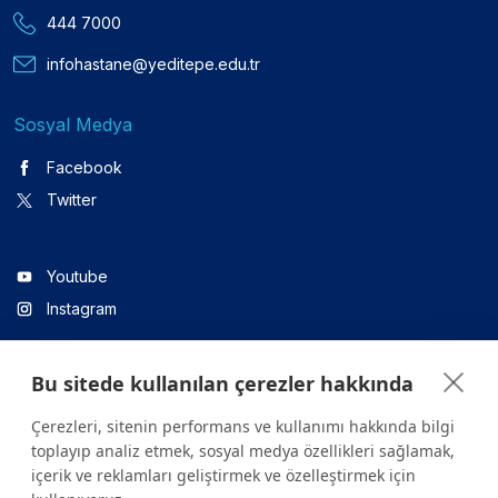
444 7000
infohastane@yeditepe.edu.tr
Sosyal Medya
Facebook
Twitter
Youtube
Instagram
Bu sitede kullanılan çerezler hakkında
Linkedin
Çerezleri, sitenin performans ve kullanımı hakkında bilgi
toplayıp analiz etmek, sosyal medya özellikleri sağlamak,
içerik ve reklamları geliştirmek ve özelleştirmek için
Sitede yer alan tüm içerikler yalnızca bilgilendirme amaçlıdır.