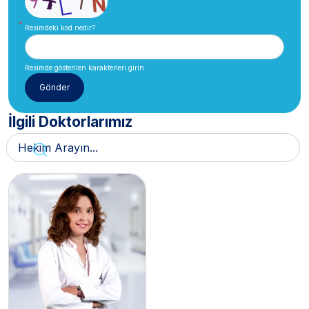
Resimdeki kod nedir?
Resimde gösterilen karakterleri girin.
İlgili Doktorlarımız