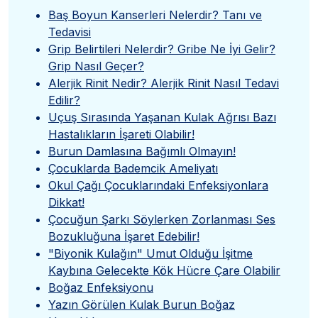
”
Baş Boyun Kanserleri Nelerdir? Tanı ve
Tedavisi
Grip Belirtileri Nelerdir? Gribe Ne İyi Gelir?
Grip Nasıl Geçer?
Alerjik Rinit Nedir? Alerjik Rinit Nasıl Tedavi
Edilir?
Uçuş Sırasında Yaşanan Kulak Ağrısı Bazı
Hastalıkların İşareti Olabilir!
Burun Damlasına Bağımlı Olmayın!
Çocuklarda Bademcik Ameliyatı
Okul Çağı Çocuklarındaki Enfeksiyonlara
Dikkat!
Çocuğun Şarkı Söylerken Zorlanması Ses
Bozukluğuna İşaret Edebilir!
"Biyonik Kulağın" Umut Olduğu İşitme
Kaybına Gelecekte Kök Hücre Çare Olabilir
Boğaz Enfeksiyonu
Yazın Görülen Kulak Burun Boğaz