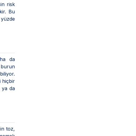
in risk
kir. Bu
n yüzde
daha da
, burun
iliyor.
 hiçbir
e ya da
in toz,