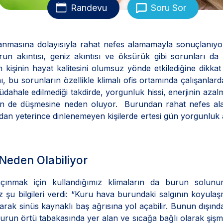
Randevu
Soru Sor
masına dolayısıyla rahat nefes alamamayla sonuçlanıyor
run akıntısı, geniz akıntısı ve öksürük gibi sorunları da
in kişinin hayat kalitesini olumsuz yönde etkilediğine dikka
 bu sorunların özellikle klimalı ofis ortamında çalışanlar
üdahale edilmediği takdirde, yorgunluk hissi, enerjinin azal
iliğin de düşmesine neden oluyor. Burundan rahat nefes 
an yeterince dinlenemeyen kişilerde ertesi gün yorgunluk 
eden Olabiliyor
çınmak için kullandığımız klimaların da burun solun
u bilgileri verdi: “Kuru hava burundaki salgının koyula
yarak sinüs kaynaklı baş ağrısına yol açabilir. Bunun dışınd
run örtü tabakasında yer alan ve sıcağa bağlı olarak şişm