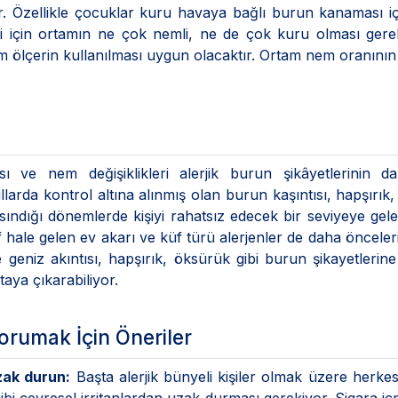
. Özellikle çocuklar kuru havaya bağlı burun kanaması iç
esi için ortamın ne çok nemli, ne de çok kuru olması gere
m ölçerin kullanılması uygun olacaktır. Ortam nem oranını
 ısı ve nem değişiklikleri alerjik burun şikâyetlerinin 
larda kontrol altına alınmış olan burun kaşıntısı, hapşırık
 ısındığı dönemlerde kişiyi rahatsız edecek bir seviyeye geleb
 hale gelen ev akarı ve küf türü alerjenler de daha önceleri
geniz akıntısı, hapşırık, öksürük gibi burun şikayetlerin
aya çıkarabiliyor.
rumak İçin Öneriler
zak durun:
Başta alerjik bünyeli kişiler olmak üzere herkes