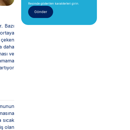
Resimde gösterilen karakterleri girin.
. Bazı
 ortaya
t çeken
da daha
ması ve
alamama
artıyor
umunun
şmasına
a sıcak
iş olan