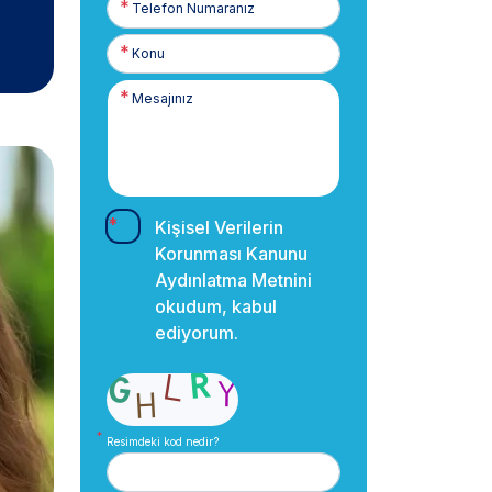
Numaranız
Kişisel Verilerin
Korunması Kanunu
Aydınlatma Metnini
okudum, kabul
ediyorum.
Resimdeki kod nedir?