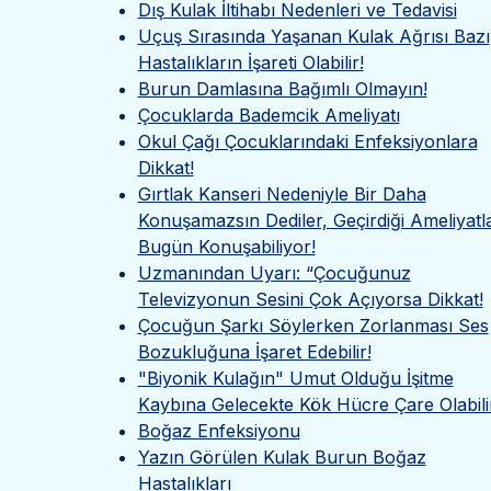
Dış Kulak İltihabı Nedenleri ve Tedavisi
Uçuş Sırasında Yaşanan Kulak Ağrısı Bazı
Hastalıkların İşareti Olabilir!
Burun Damlasına Bağımlı Olmayın!
Çocuklarda Bademcik Ameliyatı
Okul Çağı Çocuklarındaki Enfeksiyonlara
Dikkat!
Gırtlak Kanseri Nedeniyle Bir Daha
Konuşamazsın Dediler, Geçirdiği Ameliyatl
Bugün Konuşabiliyor!
Uzmanından Uyarı: “Çocuğunuz
Televizyonun Sesini Çok Açıyorsa Dikkat!
Çocuğun Şarkı Söylerken Zorlanması Ses
Bozukluğuna İşaret Edebilir!
"Biyonik Kulağın" Umut Olduğu İşitme
Kaybına Gelecekte Kök Hücre Çare Olabili
Boğaz Enfeksiyonu
Yazın Görülen Kulak Burun Boğaz
Hastalıkları