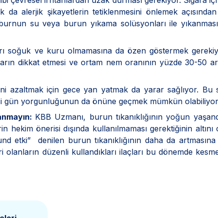
i çevresel irritanlardan uzak durması gerekiyor. Sigara 
da alerjik şikayetlerin tetiklenmesini önlemek açısında
sı burnun su veya burun yıkama solüsyonları ile yıkanmas
rı soğuk ve kuru olmamasına da özen göstermek gerekiy
anların dikkat etmesi ve ortam nem oranının yüzde 30-50 a
sini azaltmak için gece yan yatmak da yarar sağlıyor. Bu
ertesi gün yorgunluğunun da önüne geçmek mümkün olabiliyor
lanmayın:
KBB Uzmanı, burun tıkanıklığının yoğun yaşand
n hekim önerisi dışında kullanılmaması gerektiğinin altını ç
ound etki” denilen burun tıkanıklığının daha da artmasın
eri olanların düzenli kullandıkları ilaçları bu dönemde kesm