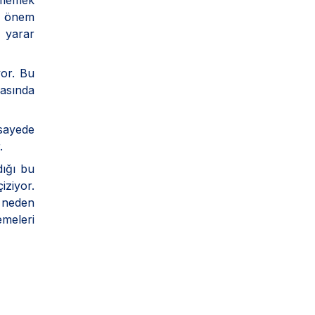
içmemek
n önem
ı yarar
or. Bu
rasında
 sayede
.
ığı bu
iziyor.
a neden
emeleri