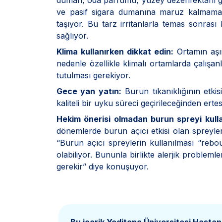
duman, oda parfümü, yüzey dezenfektanı gib
ve pasif sigara dumanına maruz kalmamak 
taşıyor. Bu tarz irritanlarla temas sonra
sağlıyor.
Klima kullanırken dikkat edin:
Ortamın aşı
nedenle özellikle klimalı ortamlarda çalış
tutulması gerekiyor.
Gece yan yatın:
Burun tıkanıklığının etki
kaliteli bir uyku süreci geçirileceğinden 
Hekim önerisi olmadan burun spreyi kul
dönemlerde burun açıcı etkisi olan spreyleri
“Burun açıcı spreylerin kullanılması “reb
olabiliyor. Bununla birlikte alerjik probleml
gerekir” diye konuşuyor.