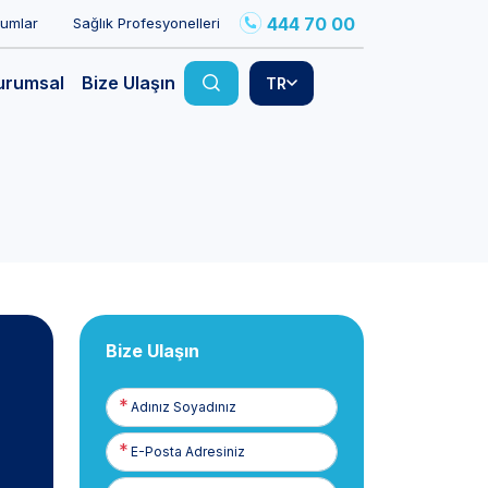
444 70 00
rumlar
Sağlık Profesyonelleri
urumsal
Bize Ulaşın
TR
Bize Ulaşın
Adınız
Soyadınız
E-
Posta
Telefon