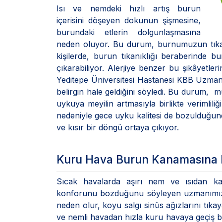
Isı ve nemdeki hızlı artış burun
içerisini döşeyen dokunun şişmesine,
burundaki etlerin dolgunlaşmasına
neden oluyor. Bu durum, burnumuzun tıkan
kişilerde, burun tıkanıklığı beraberinde bu
çıkarabiliyor. Alerjiye benzer bu şikâyetler
Yeditepe Üniversitesi Hastanesi KBB Uzmanı,
belirgin hale geldiğini söyledi. Bu durum, m
uykuya meyilin artmasıyla birlikte veriml
nedeniyle gece uyku kalitesi de bozulduğund
ve kısır bir döngü ortaya çıkıyor.
Kuru Hava Burun Kanamasına N
Sıcak havalarda aşırı nem ve ısıdan ka
konforunu bozduğunu söyleyen uzmanımız ş
neden olur, koyu salgı sinüs ağızlarını tıka
ve nemli havadan hızla kuru havaya geçiş bu