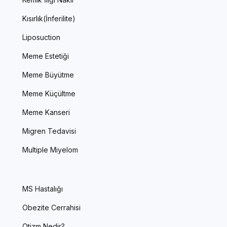
Kısırlık(İnferilite)
Liposuction
Meme Estetiği
Meme Büyütme
Meme Küçültme
Meme Kanseri
Migren Tedavisi
Multiple Miyelom
MS Hastalığı
Obezite Cerrahisi
Otizm Nedir?