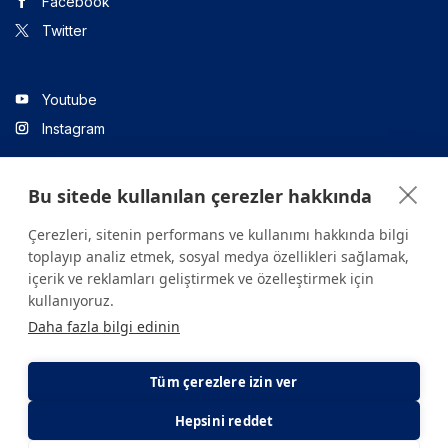
Facebook
Twitter
Youtube
Instagram
Bu sitede kullanılan çerezler hakkında
Linkedin
Çerezleri, sitenin performans ve kullanımı hakkında bilgi
toplayıp analiz etmek, sosyal medya özellikleri sağlamak,
içerik ve reklamları geliştirmek ve özelleştirmek için
Sitede yer alan tüm içerikler yalnızca bilgilendirme amaçlıdır.
kullanıyoruz.
Sağlığınızla ilgili sorularınız için mutlaka doktoruza ya da bir sağlık
Daha fazla bilgi edinin
kuruluşuna başvurunuz.
Copyright © 2026. Yeditepe Üniversitesi Hastanesi. Tüm hakları
saklıdır.
Tüm çerezlere izin ver
Hepsini reddet
Gizlilik ve Çerez Politikası
KVKK Aydınlatma Metni