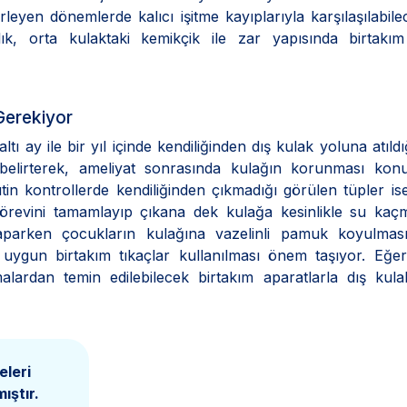
leyen dönemlerde kalıcı işitme kayıplarıyla karşılaşılabile
k, orta kulaktaki kemikçik ile zar yapısında birtakım 
Gerekiyor
tı ay ile bir yıl içinde kendiliğinden dış kulak yoluna atıldı
 belirterek, ameliyat sonrasında kulağın korunması kon
tin kontrollerde kendiliğinden çıkmadığı görülen tüpler ise 
 görevini tamamlayıp çıkana dek kulağa kesinlikle su ka
aparken çocukların kulağına vazelinli pamuk koyulmas
 uygun birtakım tıkaçlar kullanılması önem taşıyor. Eğe
rmalardan temin edilebilecek birtakım aparatlarla dış kul
eleri
ıştır.