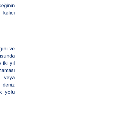
ceğinin
kalıcı
ğını ve
usunda
iki yıl
çmaması
ı veya
r deniz
ak yolu