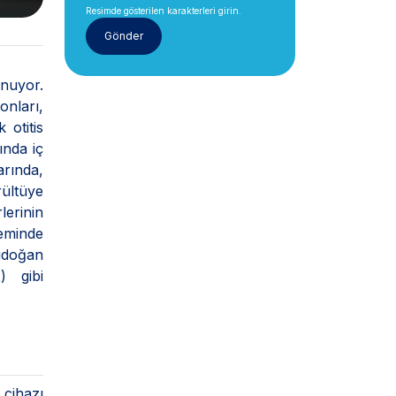
Resimde gösterilen karakterleri girin.
ynuyor.
nları,
 otitis
ında iç
arında,
rültüye
lerinin
eminde
nidoğan
) gibi
 cihazı