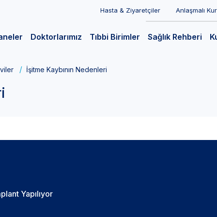
Hasta & Ziyaretçiler
Anlaşmalı Ku
aneler
Doktorlarımız
Tıbbi Birimler
Sağlık Rehberi
K
viler
İşitme Kaybının Nedenleri
i
mplant Yapılıyor