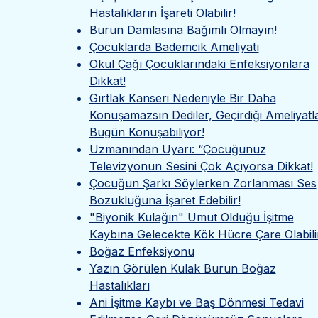
Hastalıkların İşareti Olabilir!
Burun Damlasına Bağımlı Olmayın!
Çocuklarda Bademcik Ameliyatı
Okul Çağı Çocuklarındaki Enfeksiyonlara
Dikkat!
Gırtlak Kanseri Nedeniyle Bir Daha
Konuşamazsın Dediler, Geçirdiği Ameliyatl
Bugün Konuşabiliyor!
Uzmanından Uyarı: “Çocuğunuz
Televizyonun Sesini Çok Açıyorsa Dikkat!
Çocuğun Şarkı Söylerken Zorlanması Ses
Bozukluğuna İşaret Edebilir!
"Biyonik Kulağın" Umut Olduğu İşitme
Kaybına Gelecekte Kök Hücre Çare Olabili
Boğaz Enfeksiyonu
Yazın Görülen Kulak Burun Boğaz
Hastalıkları
Ani İşitme Kaybı ve Baş Dönmesi Tedavi