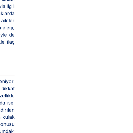
 ilgili
uklarda
aileler
alerji,
iyle de
le ilaç
eniyor.
 dikkat
ellikle
da ise:
ırılan
a kulak
 konusu
rumdaki