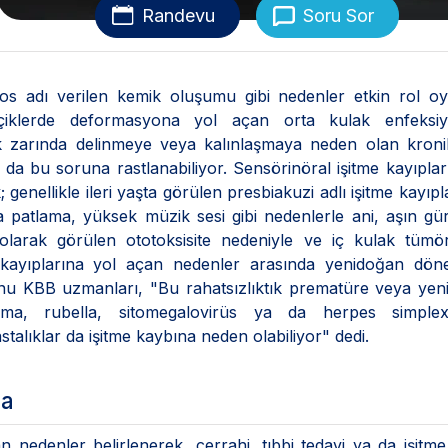
Randevu
Soru Sor
stos adı verilen kemik oluşumu gibi nedenler etkin rol o
çiklerde deformasyona yol açan orta kulak enfeksiyo
ak zarında delinmeye veya kalınlaşmaya neden olan kronik
 da bu soruna rastlanabiliyor. Sensörinöral işitme kayıplar
 genellikle ileri yaşta görülen presbiakuzi adlı işitme kayıpl
a patlama, yüksek müzik sesi gibi nedenlerle ani, aşın gü
olarak görülen ototoksisite nedeniyle ve iç kulak tümör
e kayıplarına yol açan nedenler arasında yenidoğan dön
unu KBB uzmanları, "Bu rahatsızlıktık prematüre veya ye
ma, rubella, sitomegalovirüs ya da herpes simplex
stalıklar da işitme kaybına neden olabiliyor" dedi.
da
an nedenler belirlenerek, cerrahi, tıbbi tedavi ya da işitme