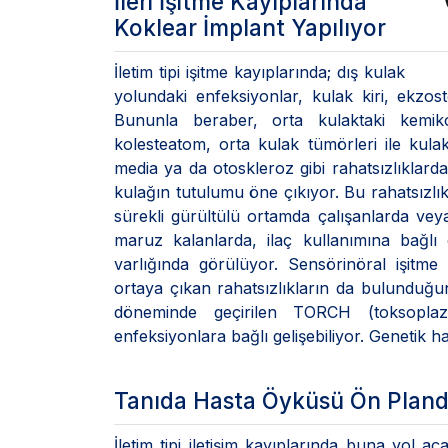
İleri İşitme Kayıplarında
Koklear İmplant Yapılıyor
İletim tipi işitme kayıplarında; dış kulak
yolundaki enfeksiyonlar, kulak kiri, ekzo
Bununla beraber, orta kulaktaki kemik
kolesteatom, orta kulak tümörleri ile kul
media ya da otoskleroz gibi rahatsızlıklarda
kulağın tutulumu öne çıkıyor. Bu rahatsızlık;
sürekli gürültülü ortamda çalışanlarda vey
maruz kalanlarda, ilaç kullanımına bağlı 
varlığında görülüyor. Sensörinöral işitm
ortaya çıkan rahatsızlıkların da bulunduğ
döneminde geçirilen TORCH (toksoplaz
enfeksiyonlara bağlı gelişebiliyor. Genetik ha
Tanıda Hasta Öyküsü Ön Plan
İletim tipi iletişim kayıplarında buna yol aç