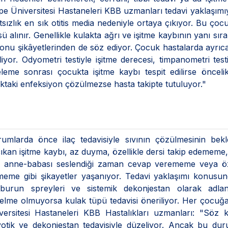
epe Üniversitesi Hastaneleri KBB uzmanları tedavi yaklaşımıyla
sızlık en sık otitis media nedeniyle ortaya çıkıyor. Bu çoc
 alınır. Genellikle kulakta ağrı ve işitme kaybının yanı sıra 
onu şikâyetlerinden de söz ediyor. Çocuk hastalarda ayrıca 
iyor. Odyometri testiyle işitme derecesi, timpanometri test
leme sonrası çocukta işitme kaybı tespit edilirse öncelik
aktaki enfeksiyon çözülmezse hasta takipte tutuluyor."
urumlarda önce ilaç tedavisiyle sıvının çözülmesinin bekl
kan işitme kaybı, az duyma, özellikle dersi takip edememe,
ma, anne-babası seslendiği zaman cevap verememe veya öz
eme gibi şikayetler yaşanıyor. Tedavi yaklaşımı konusun
burun spreyleri ve sistemik dekonjestan olarak adland
elme olmuyorsa kulak tüpü tedavisi öneriliyor. Her çocuğ
iversitesi Hastaneleri KBB Hastalıkları uzmanları: "Söz
iyotik ve dekonjestan tedavisiyle düzeliyor. Ancak bu du