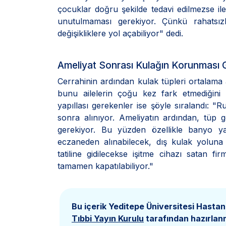
çocuklar doğru şekilde tedavi edilmezse iler
unutulmaması gerekiyor. Çünkü rahatsızlı
değişikliklere yol açabiliyor" dedi.
Ameliyat Sonrası Kulağın Korunması 
Cerrahinin ardından kulak tüpleri ortalama al
bunu ailelerin çoğu kez fark etmediğini
yapıllası gerekenler ise şöyle sıralandı: "Ru
sonra alınıyor. Ameliyatın ardından, tüp
gerekiyor. Bu yüzden özellikle banyo y
eczaneden alınabilecek, dış kulak yoluna
tatiline gidilecekse işitme cihazı satan fi
tamamen kapatılabiliyor."
Bu içerik Yeditepe Üniversitesi Hastan
Tıbbi Yayın Kurulu
tarafından hazırlanm