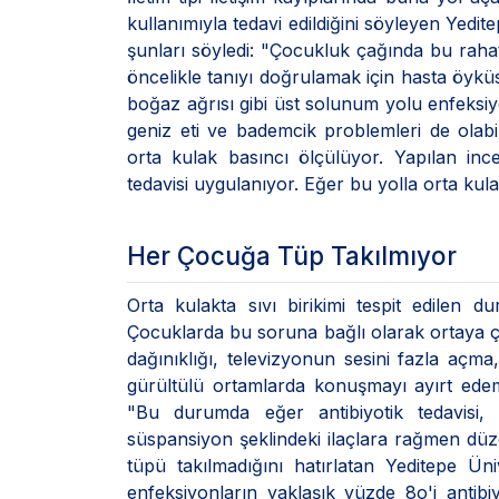
kullanımıyla tedavi edildiğini söyleyen Yedit
şunları söyledi: "Çocukluk çağında bu rahat
öncelikle tanıyı doğrulamak için hasta öyküsü
boğaz ağrısı gibi üst solunum yolu enfeksiy
geniz eti ve bademcik problemleri de olabil
orta kulak basıncı ölçülüyor. Yapılan ince
tedavisi uygulanıyor. Eğer bu yolla orta kul
Her Çocuğa Tüp Takılmıyor
Orta kulakta sıvı birikimi tespit edilen d
Çocuklarda bu soruna bağlı olarak ortaya çı
dağınıklığı, televizyonun sesini fazla aç
gürültülü ortamlarda konuşmayı ayırt edem
"Bu durumda eğer antibiyotik tedavisi, 
süspansiyon şeklindeki ilaçlara rağmen düz
tüpü takılmadığını hatırlatan Yeditepe Ün
enfeksiyonların yaklaşık yüzde 8o'i antib