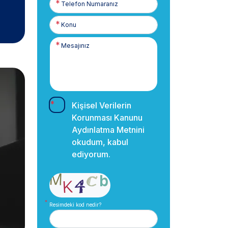
Numaranız
Kişisel Verilerin
Korunması Kanunu
Aydınlatma Metnini
okudum, kabul
ediyorum.
Resimdeki kod nedir?