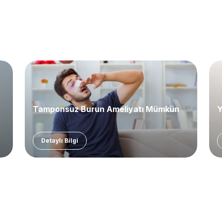
Tamponsuz Burun Ameliyatı Mümkün
Y
Detaylı Bilgi