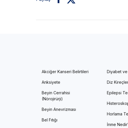
Akciğer Kanseri Belirtileri
Diyabet ve
Anksiyete
Diz Kireçl
Beyin Cerrahisi
Epilepsi Te
(Nörojirürji)
Histerosko
Beyin Anevrizması
Horlama Te
Bel Fıtığı
İnme Nedir