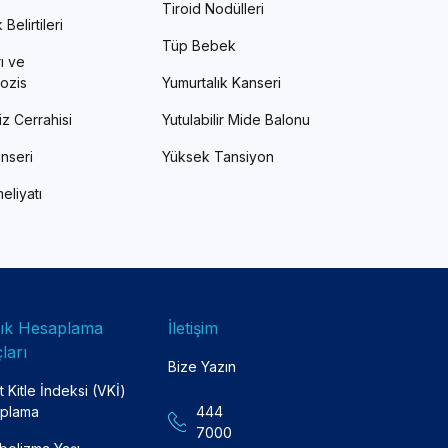
Tiroid Nodülleri
Belirtileri
Tüp Bebek
ı ve
ozis
Yumurtalık Kanseri
z Cerrahisi
Yutulabilir Mide Balonu
nseri
Yüksek Tansiyon
eliyatı
lık Hesaplama
İletişim
ları
Bize Yazın
 Kitle İndeksi (VKİ)
plama
444
7000