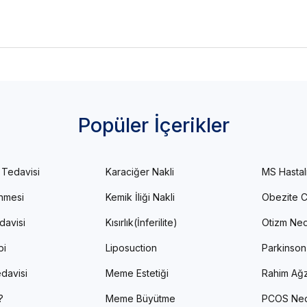
Popüler İçerikler
 Tedavisi
Karaciğer Nakli
MS Hastal
enmesi
Kemik İliği Nakli
Obezite C
davisi
Kısırlık(İnferilite)
Otizm Ned
pi
Liposuction
Parkinson
davisi
Meme Estetiği
Rahim Ağz
?
Meme Büyütme
PCOS Ned