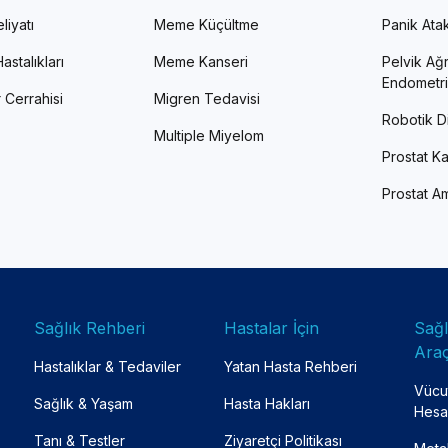
liyatı
Meme Küçültme
Panik Atak 
astalıkları
Meme Kanseri
Pelvik Ağr
Endometri
 Cerrahisi
Migren Tedavisi
Robotik Di
Multiple Miyelom
Prostat Ka
Prostat Am
Sağlık Rehberi
Hastalar İçin
Sağ
Araç
Hastalıklar & Tedaviler
Yatan Hasta Rehberi
Vücut
Sağlık & Yaşam
Hasta Hakları
Hesa
Tanı & Testler
Ziyaretçi Politikası