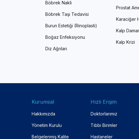
Böbrek Nakli
Prostat Ame
Böbrek Taşı Tedavisi
Karaciğer H
Burun Estetiği (Rinoplasti)
Kalp Damar
Boğaz Enfeksiyonu
Kalp Krizi
Diz Ağrıları
Kurumsal
Hızlı Erişim
Hakkımızda
Doktorlarımız
Yönetim Kurulu
Tıbbi Birimler
Belgelenmiş Kalite
Hastaneler