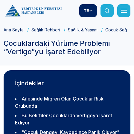
TR
Ana Sayfa
Sağlık Rehberi
Sağlık & Yaşam
Çocuk Sağlığı
Çocuklardaki Yürüme Problemi
“Vertigo”yu İşaret Edebiliyor
İçindekiler
Ailesinde Migren Olan Çocuklar Risk
Grubunda
Bu Belirtiler Çocuklarda Vertigoya İşaret
Ediyor
"Çocuk Dengeyi Kaybedince Panik Oluyor"