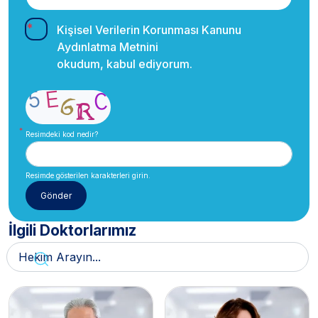
Kişisel Verilerin Korunması Kanunu
Aydınlatma Metnini
okudum, kabul ediyorum.
Resimdeki kod nedir?
Resimde gösterilen karakterleri girin.
İlgili Doktorlarımız