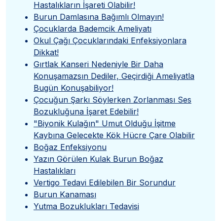
Hastalıkların İşareti Olabilir!
Burun Damlasına Bağımlı Olmayın!
Çocuklarda Bademcik Ameliyatı
Okul Çağı Çocuklarındaki Enfeksiyonlara
Dikkat!
Gırtlak Kanseri Nedeniyle Bir Daha
Konuşamazsın Dediler, Geçirdiği Ameliyatla
Bugün Konuşabiliyor!
Çocuğun Şarkı Söylerken Zorlanması Ses
Bozukluğuna İşaret Edebilir!
"Biyonik Kulağın" Umut Olduğu İşitme
Kaybına Gelecekte Kök Hücre Çare Olabilir
Boğaz Enfeksiyonu
Yazın Görülen Kulak Burun Boğaz
Hastalıkları
Vertigo Tedavi Edilebilen Bir Sorundur
Burun Kanaması
Yutma Bozuklukları Tedavisi