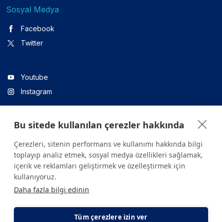
Sosyal Medya
Facebook
Twitter
Youtube
Instagram
Bu sitede kullanılan çerezler hakkında
Linkedin
Çerezleri, sitenin performans ve kullanımı hakkında bilgi
toplayıp analiz etmek, sosyal medya özellikleri sağlamak,
içerik ve reklamları geliştirmek ve özelleştirmek için
Sitede yer alan tüm içerikler yalnızca bilgilendirme amaçlıdır.
kullanıyoruz.
Sağlığınızla ilgili sorularınız için mutlaka doktoruza ya da bir sağlık
Daha fazla bilgi edinin
kuruluşuna başvurunuz.
Copyright © 2026. Yeditepe Üniversitesi Hastanesi. Tüm hakları
saklıdır.
Tüm çerezlere izin ver