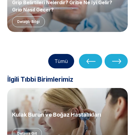
Grip Belirtileri Nelerdir? Gribe Ne İyi Gelir?
Grip Nasıl Geçer?
Detaylı Bilgi
Tümü
İlgili Tıbbi Birimlerimiz
Kulak Burun ve Boğaz Hastalıkları
Detaya Git