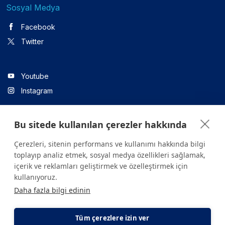
Sosyal Medya
Facebook
Twitter
Youtube
Instagram
Bu sitede kullanılan çerezler hakkında
Linkedin
Çerezleri, sitenin performans ve kullanımı hakkında bilgi
toplayıp analiz etmek, sosyal medya özellikleri sağlamak,
içerik ve reklamları geliştirmek ve özelleştirmek için
Sitede yer alan tüm içerikler yalnızca bilgilendirme amaçlıdır.
kullanıyoruz.
Sağlığınızla ilgili sorularınız için mutlaka doktoruza ya da bir sağlık
Daha fazla bilgi edinin
kuruluşuna başvurunuz.
Copyright © 2026. Yeditepe Üniversitesi Hastanesi. Tüm hakları
saklıdır.
Tüm çerezlere izin ver