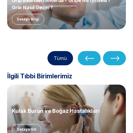
Grip Belirtileri Nelerdir? Gribe Ne İyi Gelir?
Grip Nasıl Geçer?
Detaylı Bilgi
Tümü
İlgili Tıbbi Birimlerimiz
Kulak Burun ve Boğaz Hastalıkları
Detaya Git