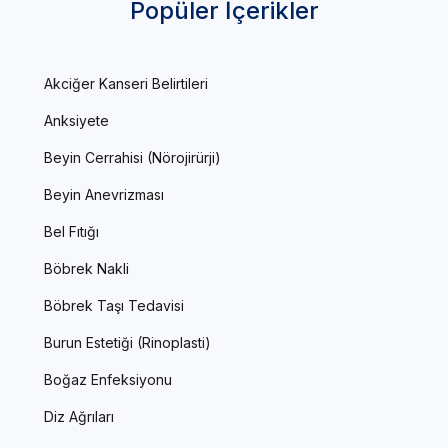
Popüler İçerikler
Akciğer Kanseri Belirtileri
Anksiyete
Beyin Cerrahisi (Nörojirürji)
Beyin Anevrizması
Bel Fıtığı
Böbrek Nakli
Böbrek Taşı Tedavisi
Burun Estetiği (Rinoplasti)
Boğaz Enfeksiyonu
Diz Ağrıları