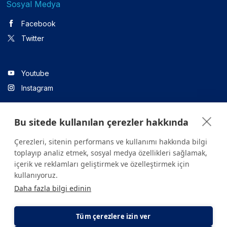
Sosyal Medya
Facebook
Twitter
Youtube
Instagram
Bu sitede kullanılan çerezler hakkında
Linkedin
Çerezleri, sitenin performans ve kullanımı hakkında bilgi
toplayıp analiz etmek, sosyal medya özellikleri sağlamak,
içerik ve reklamları geliştirmek ve özelleştirmek için
Sitede yer alan tüm içerikler yalnızca bilgilendirme amaçlıdır.
kullanıyoruz.
Sağlığınızla ilgili sorularınız için mutlaka doktoruza ya da bir sağlık
Daha fazla bilgi edinin
kuruluşuna başvurunuz.
Copyright © 2026. Yeditepe Üniversitesi Hastanesi. Tüm hakları
saklıdır.
Tüm çerezlere izin ver