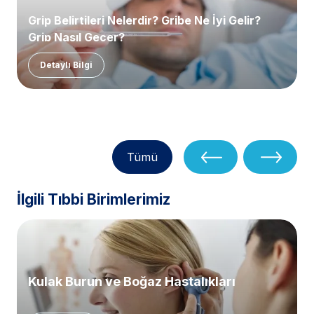
Grip Belirtileri Nelerdir? Gribe Ne İyi Gelir?
Grip Nasıl Geçer?
Detaylı Bilgi
Tümü
İlgili Tıbbi Birimlerimiz
Kulak Burun ve Boğaz Hastalıkları