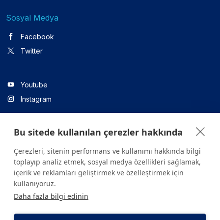
Sosyal Medya
Facebook
Twitter
Youtube
Instagram
Bu sitede kullanılan çerezler hakkında
Linkedin
Çerezleri, sitenin performans ve kullanımı hakkında bilgi
toplayıp analiz etmek, sosyal medya özellikleri sağlamak,
içerik ve reklamları geliştirmek ve özelleştirmek için
Sitede yer alan tüm içerikler yalnızca bilgilendirme amaçlıdır.
kullanıyoruz.
Sağlığınızla ilgili sorularınız için mutlaka doktoruza ya da bir sağlık
Daha fazla bilgi edinin
kuruluşuna başvurunuz.
Copyright © 2026. Yeditepe Üniversitesi Hastanesi. Tüm hakları