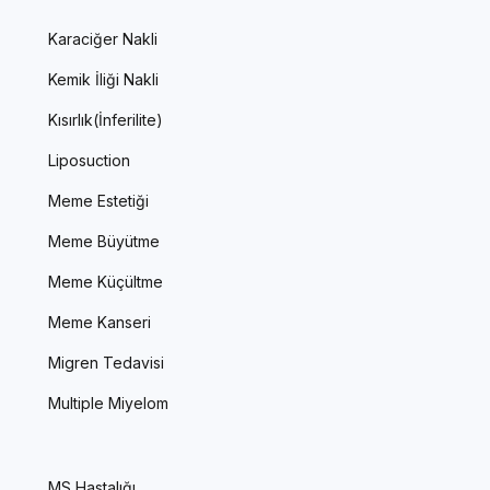
Karaciğer Nakli
Kemik İliği Nakli
Kısırlık(İnferilite)
Liposuction
Meme Estetiği
Meme Büyütme
Meme Küçültme
Meme Kanseri
Migren Tedavisi
Multiple Miyelom
MS Hastalığı