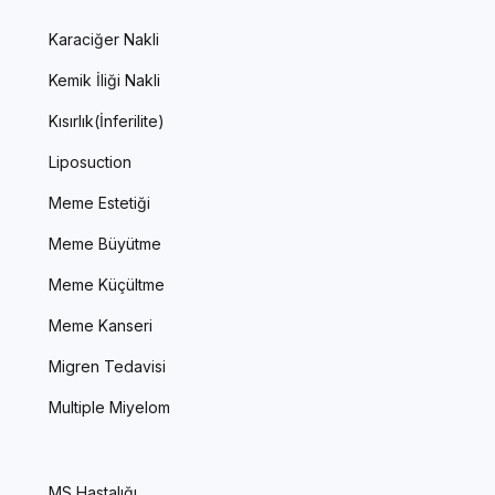
Karaciğer Nakli
Kemik İliği Nakli
Kısırlık(İnferilite)
Liposuction
Meme Estetiği
Meme Büyütme
Meme Küçültme
Meme Kanseri
Migren Tedavisi
Multiple Miyelom
MS Hastalığı