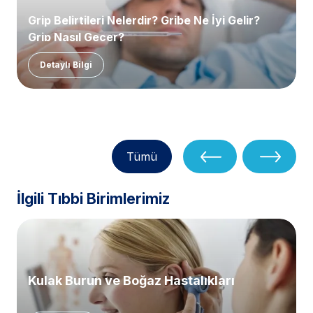
Grip Belirtileri Nelerdir? Gribe Ne İyi Gelir?
Grip Nasıl Geçer?
Detaylı Bilgi
Tümü
İlgili Tıbbi Birimlerimiz
Kulak Burun ve Boğaz Hastalıkları