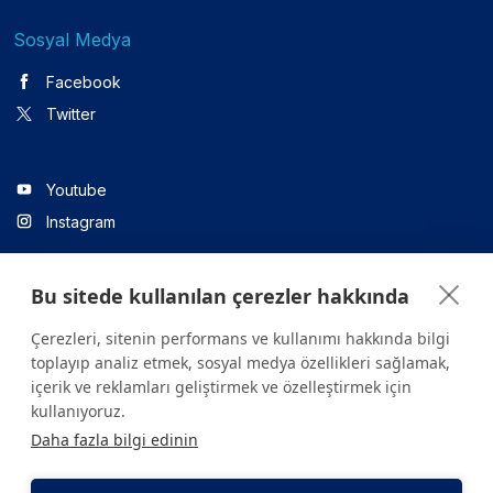
Sosyal Medya
Facebook
Twitter
Youtube
Instagram
Bu sitede kullanılan çerezler hakkında
Linkedin
Çerezleri, sitenin performans ve kullanımı hakkında bilgi
toplayıp analiz etmek, sosyal medya özellikleri sağlamak,
içerik ve reklamları geliştirmek ve özelleştirmek için
Sitede yer alan tüm içerikler yalnızca bilgilendirme amaçlıdır.
kullanıyoruz.
Sağlığınızla ilgili sorularınız için mutlaka doktoruza ya da bir sağlık
Daha fazla bilgi edinin
kuruluşuna başvurunuz.
Copyright © 2026. Yeditepe Üniversitesi Hastanesi. Tüm hakları