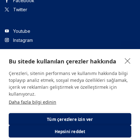
Facebook
Twitter
Youtube
Instagram
Bu sitede kullanılan çerezler hakkında
Linkedin
Çerezleri, sitenin performans ve kullanımı hakkında bilgi
toplayıp analiz etmek, sosyal medya özellikleri sağlamak,
içerik ve reklamları geliştirmek ve özelleştirmek için
Sitede yer alan tüm içerikler yalnızca bilgilendirme amaçlıdır.
kullanıyoruz.
Sağlığınızla ilgili sorularınız için mutlaka doktoruza ya da bir sağlık
Daha fazla bilgi edinin
kuruluşuna başvurunuz.
Copyright © 2026. Yeditepe Üniversitesi Hastanesi. Tüm hakları
saklıdır.
Tüm çerezlere izin ver
Hepsini reddet
Gizlilik ve Çerez Politikası
KVKK Aydınlatma Metni