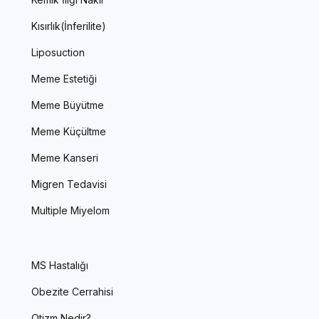
Kısırlık(İnferilite)
Liposuction
Meme Estetiği
Meme Büyütme
Meme Küçültme
Meme Kanseri
Migren Tedavisi
Multiple Miyelom
MS Hastalığı
Obezite Cerrahisi
Otizm Nedir?