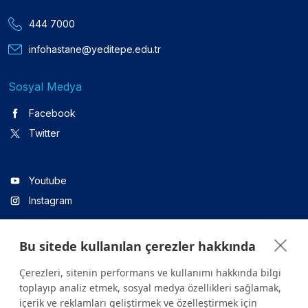
444 7000
infohastane@yeditepe.edu.tr
Sosyal Medya
Facebook
Twitter
Youtube
Instagram
Bu sitede kullanılan çerezler hakkında
Linkedin
Çerezleri, sitenin performans ve kullanımı hakkında bilgi
toplayıp analiz etmek, sosyal medya özellikleri sağlamak,
içerik ve reklamları geliştirmek ve özelleştirmek için