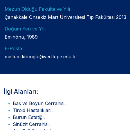
Mezun Olduğu Fakülte ve Yılı
Çanakkale Onsekiz Mart Üniversitesi Tıp Fakültesi 2013
Doğum Yeri ve Yılı
Eminönü, 1989
E-Posta
meltem.kilicoglu@yeditepe.edu.tr
İlgi Alanları:
Baş ve Boyun Cerrahisi,
Tiroid Hastalıkları,
Burun Estetiği,
Sinüzit Cerrahisi,