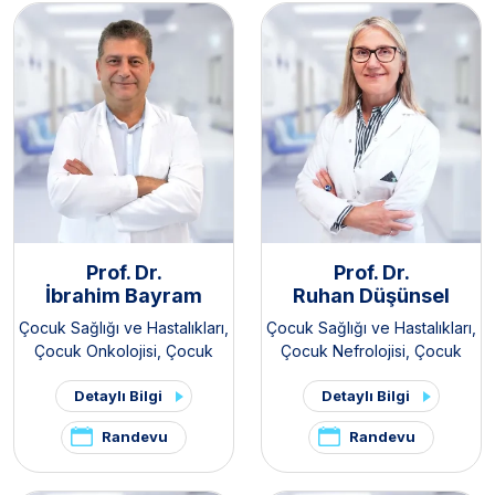
Prof. Dr.
Prof. Dr.
İbrahim Bayram
Ruhan Düşünsel
Çocuk Sağlığı ve Hastalıkları
,
Çocuk Sağlığı ve Hastalıkları
,
Çocuk Onkolojisi
,
Çocuk
Çocuk Nefrolojisi
,
Çocuk
Hematolojisi
,
Kemik İliği Nakli
Romatolojisi
Detaylı Bilgi
Detaylı Bilgi
Kliniği / Pediatrik
Randevu
Randevu