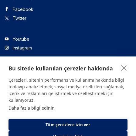
Facebook
Twitter
Youtube
Instagram
Bu sitede kullanılan çerezler hakkında
Linkedin
Çerezleri, sitenin performans ve kullanımı hakkında bilgi
toplayıp analiz etmek, sosyal medya özellikleri sağlamak,
içerik ve reklamları geliştirmek ve özelleştirmek için
Sitede yer alan tüm içerikler yalnızca bilgilendirme amaçlıdır.
kullanıyoruz.
Sağlığınızla ilgili sorularınız için mutlaka doktoruza ya da bir sağlık
Daha fazla bilgi edinin
kuruluşuna başvurunuz.
Copyright © 2026. Yeditepe Üniversitesi Hastanesi. Tüm hakları
saklıdır.
Tüm çerezlere izin ver