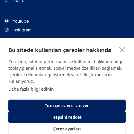
Twitter
Youtube
Instagram
Bu sitede kullanılan çerezler hakkında
Linkedin
Çerezleri, sitenin performans ve kullanımı hakkında bilgi
toplayıp analiz etmek, sosyal medya özellikleri sağlamak,
içerik ve reklamları geliştirmek ve özelleştirmek için
Sitede yer alan tüm içerikler yalnızca bilgilendirme amaçlıdır.
kullanıyoruz.
Sağlığınızla ilgili sorularınız için mutlaka doktoruza ya da bir sağlık
Daha fazla bilgi edinin
kuruluşuna başvurunuz.
Copyright © 2026. Yeditepe Üniversitesi Hastanesi. Tüm hakları
saklıdır.
Tüm çerezlere izin ver
Hepsini reddet
Gizlilik ve Çerez Politikası
KVKK Aydınlatma Metni
Çerez ayarları