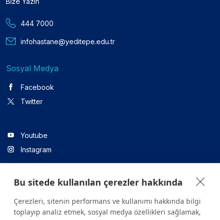
Bize Yazın
444 7000
infohastane@yeditepe.edu.tr
Sosyal Medya
Facebook
Twitter
Youtube
Instagram
Bu sitede kullanılan çerezler hakkında
Linkedin
Çerezleri, sitenin performans ve kullanımı hakkında bilgi
toplayıp analiz etmek, sosyal medya özellikleri sağlamak,