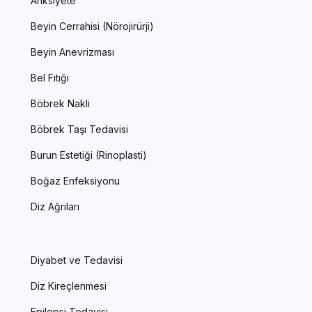
Anksiyete
Beyin Cerrahisi (Nörojirürji)
Beyin Anevrizması
Bel Fıtığı
Böbrek Nakli
Böbrek Taşı Tedavisi
Burun Estetiği (Rinoplasti)
Boğaz Enfeksiyonu
Diz Ağrıları
Diyabet ve Tedavisi
Diz Kireçlenmesi
Epilepsi Tedavisi