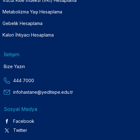
Vücut Kitle İndeksi (VKİ) Hesaplama
Metabolizma Yaşı Hesaplama
Gebelik Hesaplama
Kalori İhtiyacı Hesaplama
İletişim
Bize Yazın
444 7000
infohastane@yeditepe.edu.tr
Sosyal Medya
Facebook
Twitter