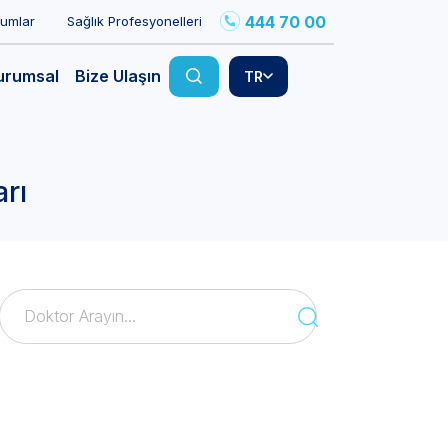
444 70 00
rumlar
Sağlık Profesyonelleri
urumsal
Bize Ulaşın
TR
rı