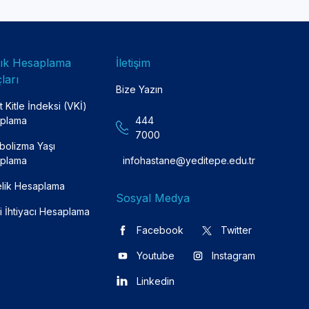
lık Hesaplama
İletişim
ları
Bize Yazın
 Kitle İndeksi (VKİ)
plama
444
7000
bolizma Yaşı
plama
infohastane@yeditepe.edu.tr
lik Hesaplama
Sosyal Medya
i İhtiyacı Hesaplama
Facebook
Twitter
Youtube
Instagram
Linkedin