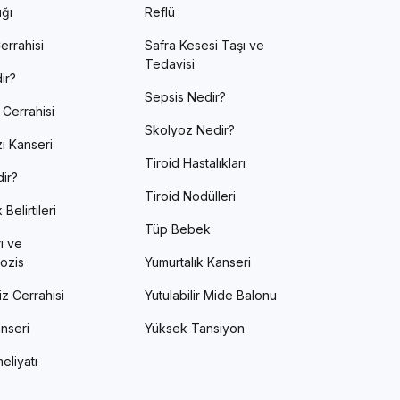
ığı
Reflü
errahisi
Safra Kesesi Taşı ve
Tedavisi
ir?
Sepsis Nedir?
 Cerrahisi
Skolyoz Nedir?
ı Kanseri
Tiroid Hastalıkları
ir?
Tiroid Nodülleri
Belirtileri
Tüp Bebek
ı ve
ozis
Yumurtalık Kanseri
z Cerrahisi
Yutulabilir Mide Balonu
nseri
Yüksek Tansiyon
eliyatı