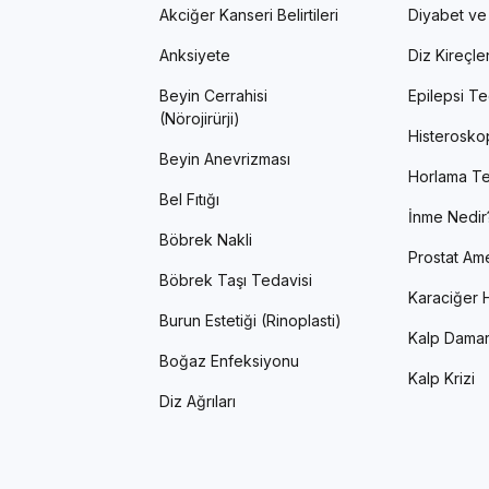
Akciğer Kanseri Belirtileri
Diyabet ve
Anksiyete
Diz Kireçl
Beyin Cerrahisi
Epilepsi Te
(Nörojirürji)
Histerosko
Beyin Anevrizması
Horlama Te
Bel Fıtığı
İnme Nedir
Böbrek Nakli
Prostat Ame
Böbrek Taşı Tedavisi
Karaciğer H
Burun Estetiği (Rinoplasti)
Kalp Damar
Boğaz Enfeksiyonu
Kalp Krizi
Diz Ağrıları