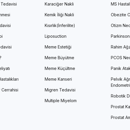
 Tedavisi
Karaciğer Nakli
MS Hastal
enmesi
Kemik İliği Nakli
Obezite C
davisi
Kısırlık(İnferilite)
Otizm Ned
pi
Liposuction
Parkinson
davisi
Meme Estetiği
Rahim Ağz
?
Meme Büyütme
PCOS Ned
liyatı
Meme Küçültme
Panik Atak 
astalıkları
Meme Kanseri
Pelvik Ağr
Endometri
 Cerrahisi
Migren Tedavisi
Robotik Di
Multiple Miyelom
Prostat Ka
Prostat Am