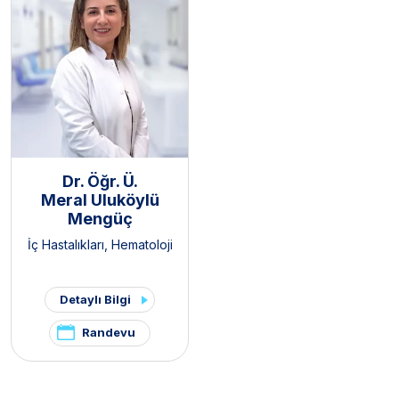
Dr. Öğr. Ü.
Meral Uluköylü
Mengüç
İç Hastalıkları
,
Hematoloji
Detaylı Bilgi
Randevu