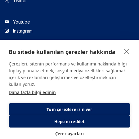
Twitter
Youtube
Instagram
Bu sitede kullanılan çerezler hakkında
Linkedin
Çerezleri, sitenin performans ve kullanımı hakkında bilgi
toplayıp analiz etmek, sosyal medya özellikleri sağlamak,
içerik ve reklamları geliştirmek ve özelleştirmek için
Sitede yer alan tüm içerikler yalnızca bilgilendirme amaçlıdır.
kullanıyoruz.
Sağlığınızla ilgili sorularınız için mutlaka doktoruza ya da bir sağlık
Daha fazla bilgi edinin
kuruluşuna başvurunuz.
Copyright © 2026. Yeditepe Üniversitesi Hastanesi. Tüm hakları
saklıdır.
Tüm çerezlere izin ver
Hepsini reddet
Gizlilik ve Çerez Politikası
KVKK Aydınlatma Metni
Çerez ayarları