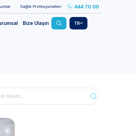
444 70 00
rumlar
Sağlık Profesyonelleri
urumsal
Bize Ulaşın
TR