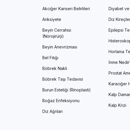
Akciğer Kanseri Belirtileri
Diyabet ve
Anksiyete
Diz Kireçl
Beyin Cerrahisi
Epilepsi Te
(Nörojirürji)
Histerosko
Beyin Anevrizması
Horlama Te
Bel Fıtığı
İnme Nedir
Böbrek Nakli
Prostat Ame
Böbrek Taşı Tedavisi
Karaciğer H
Burun Estetiği (Rinoplasti)
Kalp Damar
Boğaz Enfeksiyonu
Kalp Krizi
Diz Ağrıları