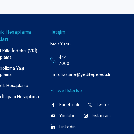
lık Hesaplama
İletişim
ları
Bize Yazın
 Kitle İndeksi (VKİ)
plama
444
7000
bolizma Yaşı
plama
infohastane@yeditepe.edu.tr
lik Hesaplama
Sosyal Medya
i İhtiyacı Hesaplama
Facebook
Twitter
Youtube
Instagram
Linkedin