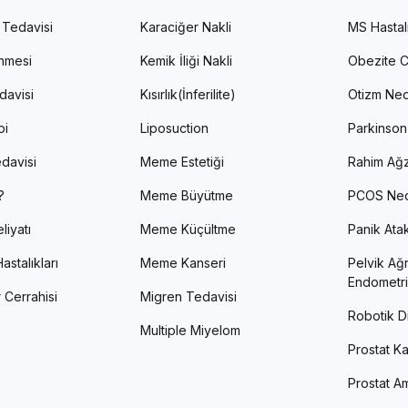
 Tedavisi
Karaciğer Nakli
MS Hastal
enmesi
Kemik İliği Nakli
Obezite C
davisi
Kısırlık(İnferilite)
Otizm Ned
pi
Liposuction
Parkinson
davisi
Meme Estetiği
Rahim Ağz
?
Meme Büyütme
PCOS Ned
liyatı
Meme Küçültme
Panik Atak 
astalıkları
Meme Kanseri
Pelvik Ağr
Endometri
 Cerrahisi
Migren Tedavisi
Robotik Di
Multiple Miyelom
Prostat Ka
Prostat Am