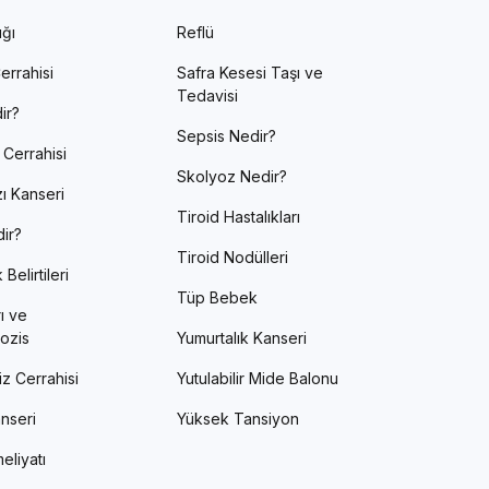
ığı
Reflü
errahisi
Safra Kesesi Taşı ve
Tedavisi
ir?
Sepsis Nedir?
 Cerrahisi
Skolyoz Nedir?
ı Kanseri
Tiroid Hastalıkları
ir?
Tiroid Nodülleri
Belirtileri
Tüp Bebek
ı ve
ozis
Yumurtalık Kanseri
z Cerrahisi
Yutulabilir Mide Balonu
nseri
Yüksek Tansiyon
eliyatı