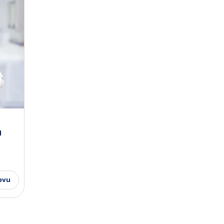
u
evu