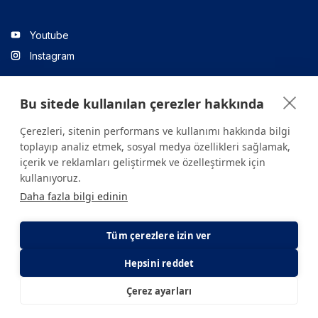
Youtube
Instagram
Bu sitede kullanılan çerezler hakkında
Linkedin
Çerezleri, sitenin performans ve kullanımı hakkında bilgi
toplayıp analiz etmek, sosyal medya özellikleri sağlamak,
içerik ve reklamları geliştirmek ve özelleştirmek için
Sitede yer alan tüm içerikler yalnızca bilgilendirme amaçlıdır.
kullanıyoruz.
Sağlığınızla ilgili sorularınız için mutlaka doktoruza ya da bir sağlık
Daha fazla bilgi edinin
kuruluşuna başvurunuz.
Copyright © 2026. Yeditepe Üniversitesi Hastanesi. Tüm hakları
saklıdır.
Tüm çerezlere izin ver
Hepsini reddet
Gizlilik ve Çerez Politikası
KVKK Aydınlatma Metni
Çerez ayarları