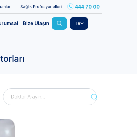
444 70 00
rumlar
Sağlık Profesyonelleri
urumsal
Bize Ulaşın
TR
orları