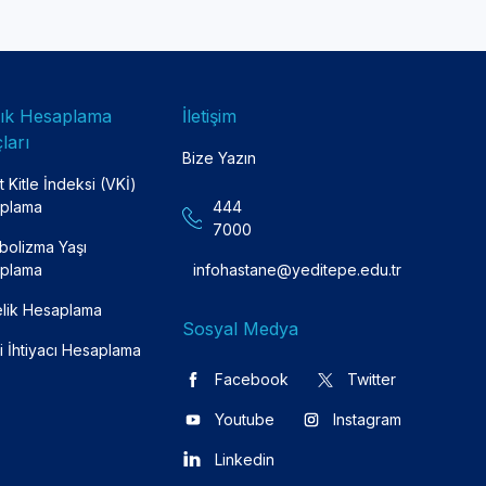
lık Hesaplama
İletişim
ları
Bize Yazın
 Kitle İndeksi (VKİ)
plama
444
7000
bolizma Yaşı
plama
infohastane@yeditepe.edu.tr
lik Hesaplama
Sosyal Medya
i İhtiyacı Hesaplama
Facebook
Twitter
Youtube
Instagram
Linkedin