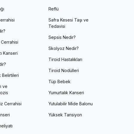
ığı
Reflü
errahisi
Safra Kesesi Taşı ve
Tedavisi
ir?
Sepsis Nedir?
 Cerrahisi
Skolyoz Nedir?
ı Kanseri
Tiroid Hastalıkları
ir?
Tiroid Nodülleri
Belirtileri
Tüp Bebek
ı ve
ozis
Yumurtalık Kanseri
z Cerrahisi
Yutulabilir Mide Balonu
nseri
Yüksek Tansiyon
eliyatı