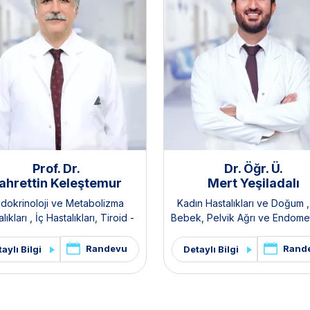
Prof. Dr.
Dr. Öğr. Ü.
ahrettin Keleştemur
Mert Yeşiladalı
dokrinoloji ve Metabolizma
Kadın Hastalıkları ve Doğum
lıkları
,
İç Hastalıkları
,
Tiroid -
Bebek
,
Pelvik Ağrı ve Endomet
tiroid Hastalıkları ve Cerrahisi
Kliniği
,
Polikistik Over Sendr
i
,
Hipofiz Kliniği
,
Polikistik Over
PKOS ve Hirsutizm Kliniğ
Randevu
Rand
aylı Bilgi
Detaylı Bilgi
mu / PKOS ve Hirsutizm Kliniği
,
sutizm Kliniği
,
Pelvik Ağrı ve
Endometriozis Kliniği