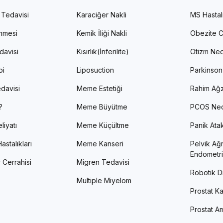
 Tedavisi
Karaciğer Nakli
MS Hastal
enmesi
Kemik İliği Nakli
Obezite C
davisi
Kısırlık(İnferilite)
Otizm Ned
pi
Liposuction
Parkinson
davisi
Meme Estetiği
Rahim Ağz
?
Meme Büyütme
PCOS Ned
liyatı
Meme Küçültme
Panik Atak 
astalıkları
Meme Kanseri
Pelvik Ağr
Endometri
 Cerrahisi
Migren Tedavisi
Robotik Di
Multiple Miyelom
Prostat Ka
Prostat Am