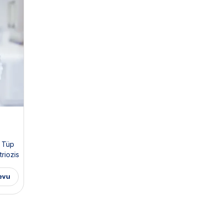
,
Tüp
riozis
omu /
i
evu