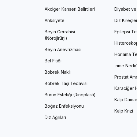
Akciğer Kanseri Belirtileri
Diyabet ve
Anksiyete
Diz Kireçl
Beyin Cerrahisi
Epilepsi Te
(Nörojirürji)
Histerosko
Beyin Anevrizması
Horlama Te
Bel Fıtığı
İnme Nedir
Böbrek Nakli
Prostat Ame
Böbrek Taşı Tedavisi
Karaciğer H
Burun Estetiği (Rinoplasti)
Kalp Damar
Boğaz Enfeksiyonu
Kalp Krizi
Diz Ağrıları