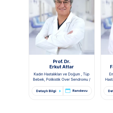
Prof. Dr.
Erkut Attar
F
Kadın Hastalıkları ve Doğum
,
Tüp
En
Bebek
,
Polikistik Over Sendromu /
Hasta
PKOS ve Hirsutizm Kliniği
,
Pelvik Ağrı
Para
ve Endometriozis Kliniği
Kliniğ
Randevu
Detaylı Bilgi
Det
Sendro
Hir