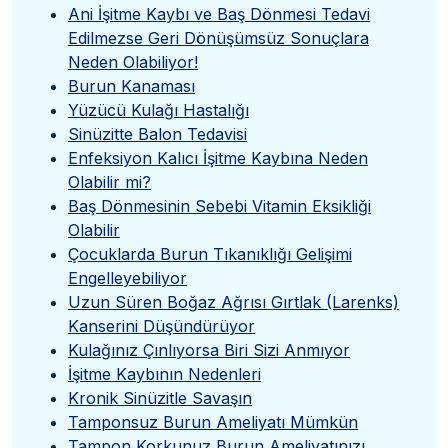
Ani İşitme Kaybı ve Baş Dönmesi Tedavi
Edilmezse Geri Dönüşümsüz Sonuçlara
Neden Olabiliyor!
Burun Kanaması
Yüzücü Kulağı Hastalığı
Sinüzitte Balon Tedavisi
Enfeksiyon Kalıcı İşitme Kaybına Neden
Olabilir mi?
Baş Dönmesinin Sebebi Vitamin Eksikliği
Olabilir
Çocuklarda Burun Tıkanıklığı Gelişimi
Engelleyebiliyor
Uzun Süren Boğaz Ağrısı Gırtlak (Larenks)
Kanserini Düşündürüyor
Kulağınız Çınlıyorsa Biri Sizi Anmıyor
İşitme Kaybının Nedenleri
Kronik Sinüzitle Savaşın
Tamponsuz Burun Ameliyatı Mümkün
Tampon Korkunuz Burun Ameliyatınızı