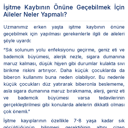
İşitme Kaybının Önüne Geçebilmek İçin
Aileler Neler Yapmalı?
Uzmanımız erken yaşta işitme kaybının önüne
geçebilmek için yapılması gerekenlerle ilgili de aileleri
şöyle uyardı:
“Sık solunum yolu enfeksiyonu geçirme, geniz eti ve
bademcik büyümesi, alerjik nezle, sigara dumanına
maruz kalması, düşük hijyen gibi durumlar kulakta sıvı
birikme riskini artırıyor. Daha küçük çocuklarda da
biberon kullanımı buna neden olabiliyor. Bu nedenle
küçük çocukları düz yatırarak biberonla beslememe,
asla sigara dumanına maruz bırakmama, alerji, geniz eti
ve bademcik büyümesi varsa tedavilerinin
gerçekleştirilmesi gibi konularda ailelerin dikkatli olması
çok önemli.”
İşitme kayıplarının özellikle 7-8 yaşa kadar sık
görüldüğünün bilinmesi gerektiğinin altını çizen