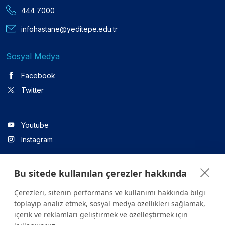
444 7000
infohastane@yeditepe.edu.tr
Sosyal Medya
Facebook
Twitter
Youtube
Instagram
Bu sitede kullanılan çerezler hakkında
Linkedin
Çerezleri, sitenin performans ve kullanımı hakkında bilgi
toplayıp analiz etmek, sosyal medya özellikleri sağlamak,
içerik ve reklamları geliştirmek ve özelleştirmek için
Sitede yer alan tüm içerikler yalnızca bilgilendirme amaçlıdır.