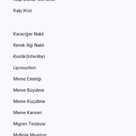
Kalp Krizi
Karaciğer Nakli
Kemik İliği Nakli
Kısırlık(İnferilite)
Liposuction
Meme Estetiği
Meme Büyütme
Meme Küçültme
Meme Kanseri
Migren Tedavisi
Multiple Miyelom