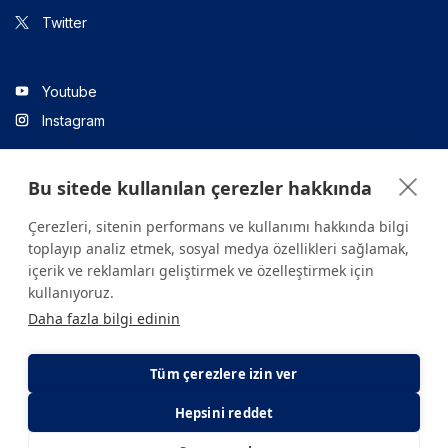
Twitter
Youtube
Instagram
Bu sitede kullanılan çerezler hakkında
Linkedin
Çerezleri, sitenin performans ve kullanımı hakkında bilgi
toplayıp analiz etmek, sosyal medya özellikleri sağlamak,
içerik ve reklamları geliştirmek ve özelleştirmek için
Sitede yer alan tüm içerikler yalnızca bilgilendirme amaçlıdır.
kullanıyoruz.
Sağlığınızla ilgili sorularınız için mutlaka doktoruza ya da bir sağlık
Daha fazla bilgi edinin
kuruluşuna başvurunuz.
Copyright © 2026. Yeditepe Üniversitesi Hastanesi. Tüm hakları
saklıdır.
Tüm çerezlere izin ver
Hepsini reddet
Gizlilik ve Çerez Politikası
KVKK Aydınlatma Metni