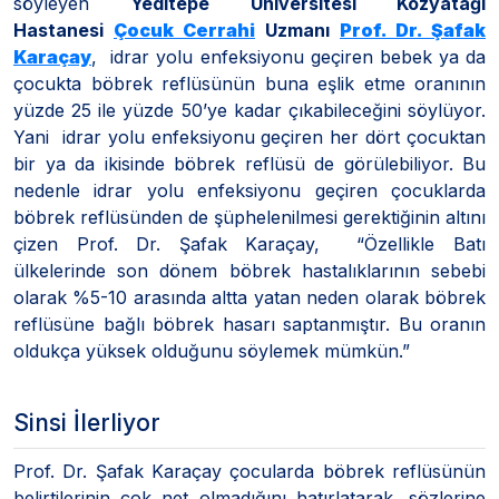
söyleyen
Yeditepe Üniversitesi Kozyatağı
Hastanesi
Çocuk Cerrahi
Uzmanı
Prof. Dr. Şafak
Karaçay
, idrar yolu enfeksiyonu geçiren bebek ya da
çocukta böbrek reflüsünün buna eşlik etme oranının
yüzde 25 ile yüzde 50’ye kadar çıkabileceğini söylüyor.
Yani idrar yolu enfeksiyonu geçiren her dört çocuktan
bir ya da ikisinde böbrek reflüsü de görülebiliyor. Bu
nedenle idrar yolu enfeksiyonu geçiren çocuklarda
böbrek reflüsünden de şüphelenilmesi gerektiğinin altını
çizen Prof. Dr. Şafak Karaçay, “Özellikle Batı
ülkelerinde son dönem böbrek hastalıklarının sebebi
olarak %5-10 arasında altta yatan neden olarak böbrek
reflüsüne bağlı böbrek hasarı saptanmıştır. Bu oranın
oldukça yüksek olduğunu söylemek mümkün.”
Sinsi İlerliyor
Prof. Dr. Şafak Karaçay çocularda böbrek reflüsünün
belirtilerinin çok net olmadığını hatırlatarak, sözlerine