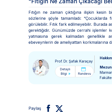
“Fıtığın Ne Zaman Çıkacağı Bell
Fıtığın ne zaman çıktığına ilişkin kesin 
sözlerine şöyle tamamladı: “Çocuklarda fı
görülebilir. Fıtık fark edilmeyebilir. Burada
gerektiğidir. Günümüzde cerrahi işlemler ko
yatmasına gerek kalmadan genellikle ame
ebeveynlerin de ameliyattan korkmalarına da
Hakkı
Prof. Dr. Şafak Karaçay
Mezun 
Detaylı
Marmara
Bilgi
Randevu
Fakülte
Paylaş