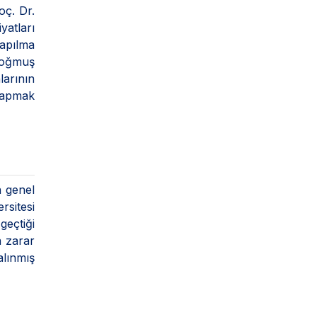
oç. Dr.
yatları
yapılma
 doğmuş
larının
 yapmak
n genel
rsitesi
eçtiği
a zarar
alınmış