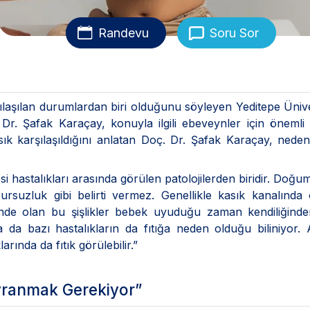
Randevu
Soru Sor
şılaşılan durumlardan biri olduğunu söyleyen Yeditepe Ünive
. Şafak Karaçay, konuyla ilgili ebeveynler için önemli b
k karşılaşıldığını anlatan Doç. Dr. Şafak Karaçay, neden
i hastalıkları arasında görülen patolojilerden biridir. Doğum
rsuzluk gibi belirti vermez. Genellikle kasık kanalında
üğünde olan bu şişlikler bebek uyuduğu zaman kendiliğinde
 da bazı hastalıkların da fıtığa neden olduğu biliniyor. 
rında da fıtık görülebilir.”
avranmak Gerekiyor”