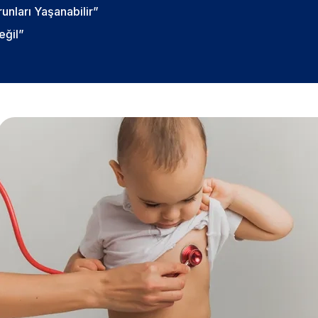
nları Yaşanabilir”
eğil”