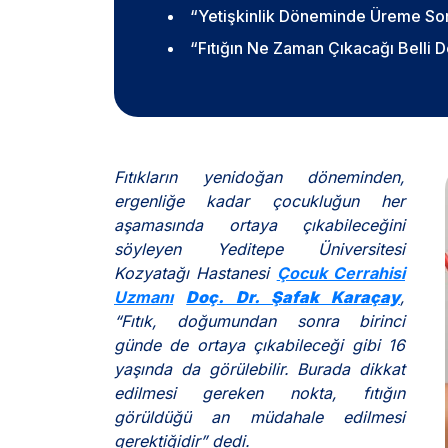
“Yetişkinlik Döneminde Üreme Soru
“Fıtığın Ne Zaman Çıkacağı Belli D
Fıtıkların yenidoğan döneminden,
ergenliğe kadar çocukluğun her
aşamasında ortaya çıkabileceğini
söyleyen Yeditepe Üniversitesi
Kozyatağı Hastanesi
Çocuk Cerrahisi
Uzmanı
Doç. Dr. Şafak Karaçay
,
“
Fıtık, doğumundan sonra birinci
günde de ortaya çıkabileceği gibi 16
yaşında da görülebilir. Burada dikkat
edilmesi gereken nokta, fıtığın
görüldüğü an müdahale edilmesi
gerektiğidir” dedi.