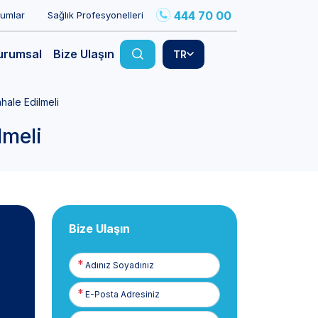
444 70 00
rumlar
Sağlık Profesyonelleri
urumsal
Bize Ulaşın
TR
ale Edilmeli
lmeli
Bize Ulaşın
Adınız
Soyadınız
E-
Posta
Telefon