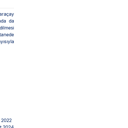
Karaçay
ında da
dilmesi
stanede
ısıyla
 2022
t 2024