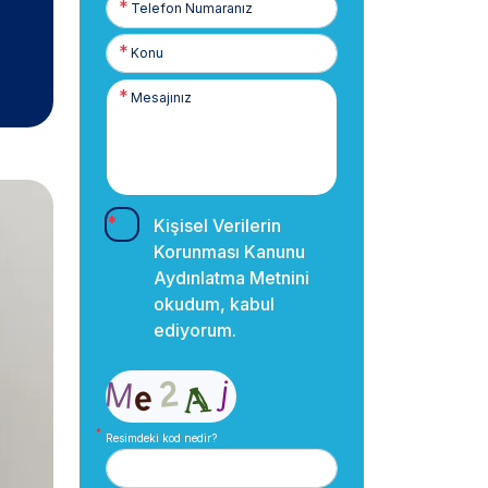
Numaranız
Kişisel Verilerin
Korunması Kanunu
Aydınlatma Metnini
okudum, kabul
ediyorum.
Resimdeki kod nedir?