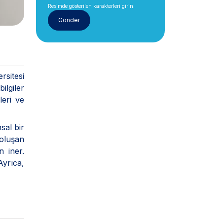
Resimde gösterilen karakterleri girin.
rsitesi
ilgiler
leri ve
sal bir
 oluşan
n iner.
Ayrıca,