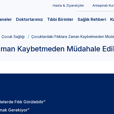
Hasta & Ziyaretçiler
Anlaşmalı Ku
aneler
Doktorlarımız
Tıbbi Birimler
Sağlık Rehberi
K
Çocuk Sağlığı
Çocuklardaki Fıtıklara Zaman Kaybetmeden Müdah
Zaman Kaybetmeden Müdahale Edi
lerde Fıtık Görülebilir”
anmak Gerekiyor”