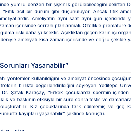
inde yumru benzeri bir şişkinlik görülebileceğini belirten D
“Fıtık acil bir durum gibi düşünülüyor. Ancak fıtık ameli
meliyatlardır. Ameliyatın aynı saat aynı gün içerisinde 
zaman içerisinde cerrahi planlanmalı. Özellikle prematüre
ğulma riski daha yüksektir. Açıklıktan geçen karın içi organ
deniyle ameliyatı kısa zaman içerisinde ve doğru şekilde
Sorunları Yaşanabilir”
rrahi yöntemler kullanıldığını ve ameliyat öncesinde çocuğu
relerin birlikte değerlendirildiğini söyleyen Yeditepe Ünive
Dr. Şafak Karaçay, “Erkek çocuklarda spermin içinden g
caklık ve baskının etkisiyle bir süre sonra testis ve damarlar
isk oluşturabilir. Kız çocuklarında fark edilmemiş ve geç k
umurta kayıpları yaşanabilir” şeklinde konuştu.