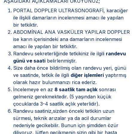
AŞAĞIDAKİ AÇIKLAMALARI OKUYUNUZ;
PORTAL DOPPLER ULTRASONOGRAFİ, karaciğer
ile ilişkili damarların incelenmesi amacı ile yapılan
bir tetkiktir.
ABDOMİNAL ANA VASKÜLER YAPILAR DOPPLER
ise karın içerisindeki ana damarların incelenmesi
amacı ile yapılan bir tetkiktir.
Randevu sekreterliğinde tetkikiniz ile ilgili
randevu
günü ve saati
belirlenmiştir.
Size daha önce bildirilmiş olan randevu yeri, günü
ve saatinde, tetkik ile ilgili
diğer işlemleri
yaptırmış
olarak hazır bulunmanızı rica ederiz.
İncelemeye en az
8 saatlik tam açlık
sonrası
gelmeniz gerekmektedir. (5 yaşından küçük
çocuklarda 3-4 saatlik açlık yeterlidir).
Randevu saatiniz,sizden önceki tetkikin uzun
sürmesi, teknik arızalar ya da acil durumlar
nedeniyle gecikebilir. Bunun için şimdiden özür
diliyoruz, lütfen gecikmenin sizin gibi bir hasta