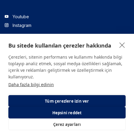
Youtube
Instagram
Bu sitede kullanılan çerezler hakkında
Linkedin
Çerezleri, sitenin performans ve kullanımı hakkında bilgi
toplayıp analiz etmek, sosyal medya özellikleri sağlamak,
içerik ve reklamları geliştirmek ve özelleştirmek için
Sitede yer alan tüm içerikler yalnızca bilgilendirme amaçlıdır.
kullanıyoruz.
Sağlığınızla ilgili sorularınız için mutlaka doktoruza ya da bir sağlık
Daha fazla bilgi edinin
kuruluşuna başvurunuz.
Copyright © 2026. Yeditepe Üniversitesi Hastanesi. Tüm hakları
saklıdır.
Tüm çerezlere izin ver
Hepsini reddet
Gizlilik ve Çerez Politikası
KVKK Aydınlatma Metni
Çerez ayarları
E-Randevu
E-Sonuç