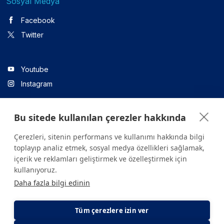
Sosyal Medya
Facebook
Twitter
Youtube
Instagram
Bu sitede kullanılan çerezler hakkında
Linkedin
Çerezleri, sitenin performans ve kullanımı hakkında bilgi
toplayıp analiz etmek, sosyal medya özellikleri sağlamak,
içerik ve reklamları geliştirmek ve özelleştirmek için
Sitede yer alan tüm içerikler yalnızca bilgilendirme amaçlıdır.
kullanıyoruz.
Sağlığınızla ilgili sorularınız için mutlaka doktoruza ya da bir sağlık
Daha fazla bilgi edinin
kuruluşuna başvurunuz.
Copyright © 2026. Yeditepe Üniversitesi Hastanesi. Tüm hakları
saklıdır.
Tüm çerezlere izin ver