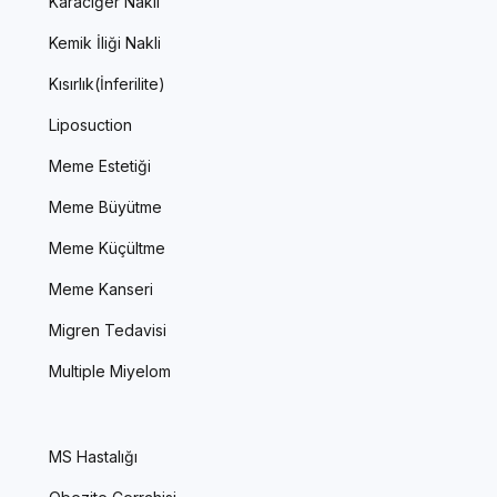
Karaciğer Nakli
Kemik İliği Nakli
Kısırlık(İnferilite)
Liposuction
Meme Estetiği
Meme Büyütme
Meme Küçültme
Meme Kanseri
Migren Tedavisi
Multiple Miyelom
MS Hastalığı