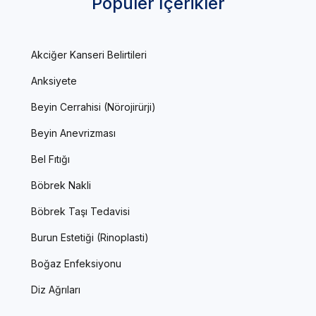
Popüler İçerikler
Akciğer Kanseri Belirtileri
Anksiyete
Beyin Cerrahisi (Nörojirürji)
Beyin Anevrizması
Bel Fıtığı
Böbrek Nakli
Böbrek Taşı Tedavisi
Burun Estetiği (Rinoplasti)
Boğaz Enfeksiyonu
Diz Ağrıları