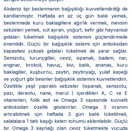
Akdeniz tipi beslenmenin bağışıklığı kuvvetlendirdiği de
kanıtlanmıştır. Haftada en az üç gün balık yemek,
beslenmede kuru baklagillere ağırlık vermek, mevsim
sebzeleri yemek, süt ayran, yoğurt, kefir gibi hayvansal
gıdaları tüketmek bağışıklık sistemini güçlendirmede
önemlidir. Güçlü bir bağışıklık sistemi için antioksidan
kapasitesi yüksek gıdaları tüketmek de yarar sağlar.
Semizotu, turunçgiller, ceviz, ıspanak, badem, nar,
enginar, brokoli, havuç, kivi, balık, ananas, kuru
baklagiller, kuşburnu, zeytin, zeytinyağı, yulaf kepeği
ve yoğurt gibi besinler bağışıklık sistemini kuvvetlendirir.
Özellikle yeşil yapraklı sebzeler (ıspanak, semizotu,
pazı, dereotu, nane, marul ) içerdikleri A, C ve E
vitaminleri, folik asit ve Omega 3 sayesinde kuvvetli
antioksidan özellik gösterirler. Omega 3 oranını
artırabilmek için haftada 3 gün balık tüketilmeli,
salatalara 1 tatlı kaşığı keten tohumu eklenilebilir. Güçlü
bir Omega 3 kaynağı olan ceviz tüketmekte vücuda