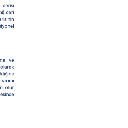
derisi
i) deri
risinin
iyonel
şma ve
olarak
ktiğine
onarımı
ni olur
esinde