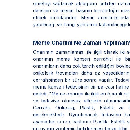
simetriyi sağlamak olduğunu belirten uz
derisinin ve meme başının korunduğu mast
etmek mümkündür. Meme onarımlarında 
yapılacağı ve hangi yöntemin kullanılacağıdı
Meme Onarımı Ne Zaman Yapılmalı
Onarımın zamanlaması ile ilgili olarak ik
onarımın meme kanseri cerrahisi ile bi
onarımların daha çok tercih edildiğini böy
psikolojik travmaları daha az yaşadıklar
cerrahisinden bir süre sonra yapılır. Ted
meme kanseri tedavisinin bir parçası haline
getirdi: "Meme onarımı ile ilgili en önemli 
ve tedaviye olumsuz etkisinin olmamasıdı
Cerrahı, Onkolog, Plastik, Estetik ve R
gerekmektedir. Uygulanacak tedavinin 
aşamadan sonra hastanın Plastik, Estetik ve
en uygun yöntemin belirlenmesi başarılı bi