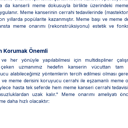
a da kanserli meme dokusuyla birlikte üzerindeki meme 
gulanır. Meme kanserinin cerrahi tedavilerinde (mastektom
n yıllarda popülarite kazanmıştır. Meme başı ve meme de
ansta meme onarımı (rekonstrüksiyonu) estetik ve fonks
an Korumak Önemli
ve her yönüyle yapılabilmesi için multidispliner çalı
 çeken uzmanımız hedefin kanserin vücuttan tam 
nucu alabileceğimiz yöntemlerin tercih edilmesi olması gere
n ve meme derisini koruyucu cerrahi ile eşzamanlı meme 
lece hasta tek seferde hem meme kanseri cerrahi tedavisi
uzluklardan uzak kalır." Meme onarımı ameliyatı önc
me daha hızlı olacaktır: