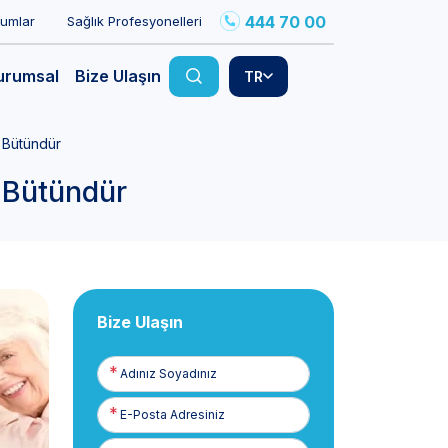
444 70 00
rumlar
Sağlık Profesyonelleri
urumsal
Bize Ulaşın
TR
 Bütündür
 Bütündür
Bize Ulaşın
Adınız
Soyadınız
E-
Posta
Telefon