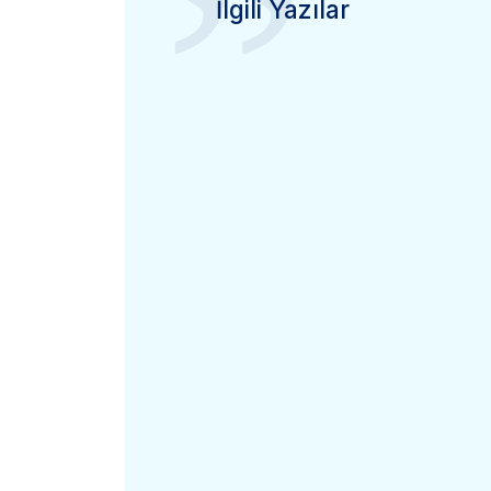
”
İlgili Yazılar