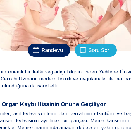
Randevu
Soru Sor
ın önemli bir katkı sağladığı bilgisini veren Yeditepe Ünive
if Cerrahi Uzmanı modern teknik ve uygulamalar ile her has
ulunduğuna da işaret etti.
a Organ Kaybı Hissinin Önüne Geçiliyor
ler, asıl tedavi yöntemi olan cerrahinin etkinliğini ve baş
eri tedavisinin ayrılmaz bir parçası. Meme kanserinin t
lirlemekte. Meme onarımında amacın doğala en yakın görü