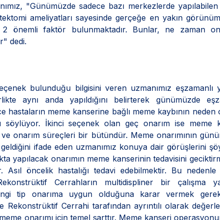
manımız, "Günümüzde sadece bazı merkezlerde yapılabile
ektomi ameliyatları sayesinde gerçeğe en yakın görünüm
2 önemli faktör bulunmaktadır. Bunlar, ne zaman on
r" dedi.
?
i seçenek bulunduğu bilgisini veren uzmanımız eşzamanlı 
rlikte aynı anda yapıldığını belirterek günümüzde eşz
lece hastaların meme kanserine bağlı meme kaybının neden
ını söylüyor. İkinci seçenek olan geç onarım ise meme k
avi ve onarım süreçleri bir bütündür. Meme onarımının gü
 geldiğini ifade eden uzmanımız konuya dair görüşlerini şöy
nokta yapılacak onarımın meme kanserinin tedavisini gecikti
r. Asıl öncelik hastalığı tedavi edebilmektir. Bu neden
ekonstrüktif Cerrahların multidispliner bir çalışma y
hangi tip onarıma uygun olduğuna karar vermek gerek
 Rekonstrüktif Cerrahi tarafından ayrıntılı olarak değerlen
r meme onarımı için temel şarttır. Meme kanseri operasyon