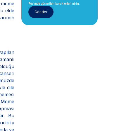
n meme
Resimde gösterilen karakterleri girin.
ü elde
arımın
yapılan
amanlı
 olduğu
anseri
nümüzde
le dile
rmemesi
le Meme
apması
ir. Bu
dirilip
unda ya