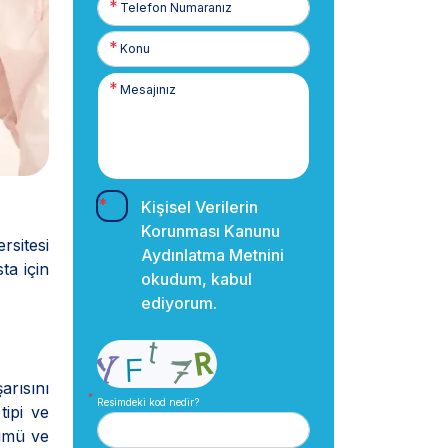
Numaranız
Kişisel Verilerin
Korunması Kanunu
rsitesi
Aydınlatma Metnini
ta için
okudum, kabul
ediyorum.
arısını
Resimdeki kod nedir?
ipi ve
nümü ve