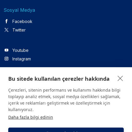
Sosyal Medya
Facebook
Twitter
Youtube
Instagram
Bu sitede kullanılan çerezler hakkında
Linkedin
Çerezleri, sitenin performans ve kullanımı hakkında bilgi
toplayıp analiz etmek, sosyal medya özellikleri sağlamak,
içerik ve reklamları geliştirmek ve özelleştirmek için
Sitede yer alan tüm içerikler yalnızca bilgilendirme amaçlıdır.
kullanıyoruz.
Sağlığınızla ilgili sorularınız için mutlaka doktoruza ya da bir sağlık
Daha fazla bilgi edinin
kuruluşuna başvurunuz.
Copyright © 2026. Yeditepe Üniversitesi Hastanesi. Tüm hakları
saklıdır.