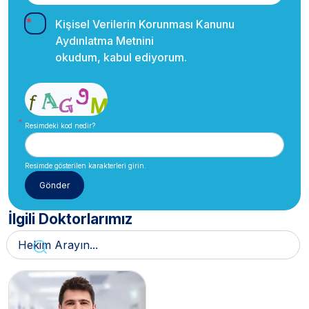
Kişisel Verilerin Korunması Kanunu
Aydınlatma Metnini
okudum, kabul ediyorum.
Resimdeki kod nedir?
Resimde gösterilen karakterleri girin.
İlgili Doktorlarımız