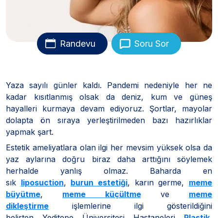
Randevu
Soru Sor
Yaza sayılı günler kaldı. Pandemi nedeniyle her ne
kadar kısıtlanmış olsak da deniz, kum ve güneş
hayalleri kurmaya devam ediyoruz. Şortlar, mayolar
dolapta ön sıraya yerleştirilmeden bazı hazırlıklar
yapmak şart.
Estetik ameliyatlara olan ilgi her mevsim yüksek olsa da
yaz aylarına doğru biraz daha arttığını söylemek
herhalde yanlış olmaz. Baharda en
sık
liposuction
,
burun estetiği
, karın germe,
meme
büyütme
,
meme küçültme
ve
meme
dikleştirme
işlemlerine ilgi gösterildiğini
belirten Yeditepe Üniversitesi Hastaneleri
Plastik,