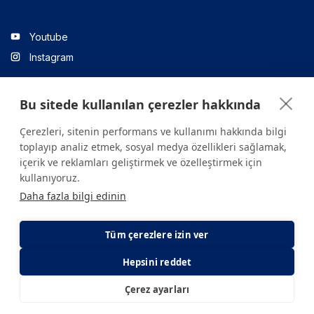
Youtube
Instagram
Bu sitede kullanılan çerezler hakkında
Linkedin
Çerezleri, sitenin performans ve kullanımı hakkında bilgi
toplayıp analiz etmek, sosyal medya özellikleri sağlamak,
içerik ve reklamları geliştirmek ve özelleştirmek için
Sitede yer alan tüm içerikler yalnızca bilgilendirme amaçlıdır.
kullanıyoruz.
Sağlığınızla ilgili sorularınız için mutlaka doktoruza ya da bir sağlık
Daha fazla bilgi edinin
kuruluşuna başvurunuz.
Copyright © 2026. Yeditepe Üniversitesi Hastanesi. Tüm hakları
saklıdır.
Tüm çerezlere izin ver
Hepsini reddet
Gizlilik ve Çerez Politikası
KVKK Aydınlatma Metni
Çerez ayarları
E-Randevu
E-Sonuç