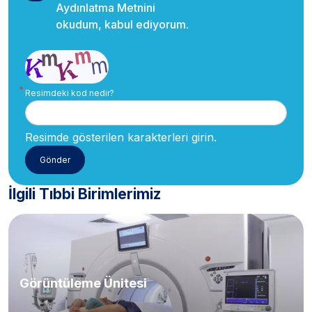
Aydınlatma Metnini
okudum, kabul ediyorum.
Resimdeki kod nedir?
Resimde gösterilen karakterleri girin.
İlgili Tıbbi Birimlerimiz
Görüntüleme Ünitesi