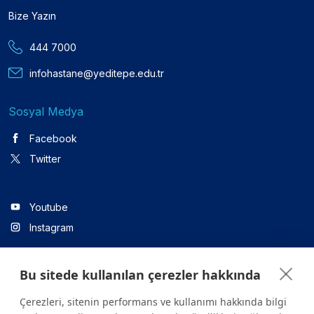
Bize Yazın
444 7000
infohastane@yeditepe.edu.tr
Sosyal Medya
Facebook
Twitter
Youtube
Instagram
Bu sitede kullanılan çerezler hakkında
Linkedin
Çerezleri, sitenin performans ve kullanımı hakkında bilgi