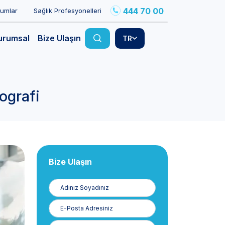
444 70 00
rumlar
Sağlık Profesyonelleri
urumsal
Bize Ulaşın
TR
ografi
Bize Ulaşın
Adınız
Soyadınız
E-
Posta
Telefon