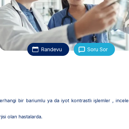
Randevu
Soru Sor
rhangi bir bariumlu ya da iyot kontrastlı işlemler , ince
rjisi olan hastalarda.