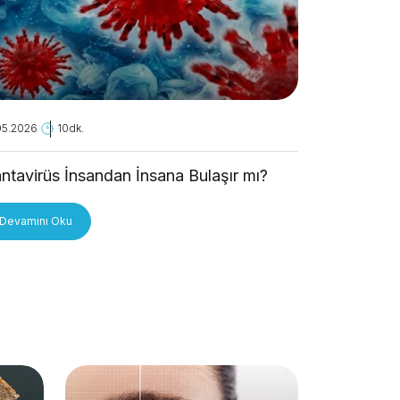
05.2026
10dk.
28.04.2026
ntavirüs İnsandan İnsana Bulaşır mı?
Kanseri A
Devamını Oku
Devamını O