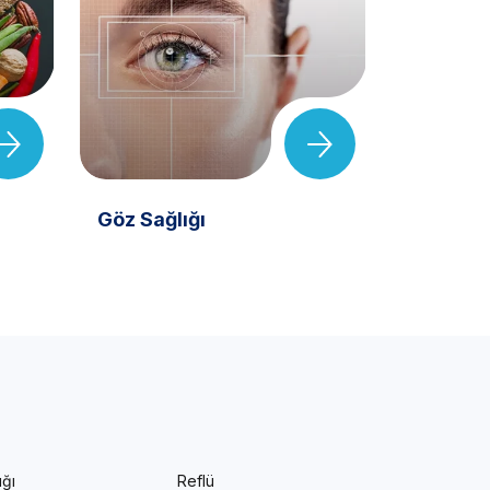
Göz Sağlığı
Kadın S
ığı
Reflü