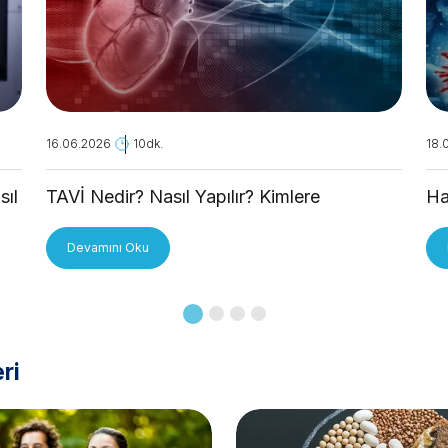
16.06.2026
10dk.
18.
sıl
TAVİ Nedir? Nasıl Yapılır? Kimlere
Ha
Uygulanır?
Devamını Oku
ri