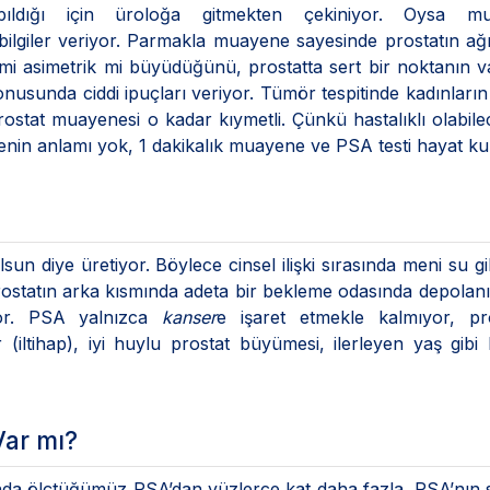
ldığı için üroloğa gitmekten çekiniyor. Oysa m
ilgiler veriyor. Parmakla muayene sayesinde prostatın ağır
 mi asimetrik mi büyüdüğünü, prostatta sert bir noktanın va
nusunda ciddi ipuçları veriyor. Tümör tespitinde kadınlar
stat muayenesi o kadar kıymetli. Çünkü hastalıklı olabile
in anlamı yok, 1 dakikalık muayene ve PSA testi hayat ku
n diye üretiyor. Böylece cinsel ilişki sırasında meni su gi
rostatın arka kısmında adeta bir bekleme odasında depolan
iyor. PSA yalnızca
kanser
e işaret etmekle kalmıyor, pro
iltihap), iyi huylu prostat büyümesi, ilerleyen yaş gibi
Var mı?
nda ölçtüğümüz PSA’dan yüzlerce kat daha fazla. PSA’nın