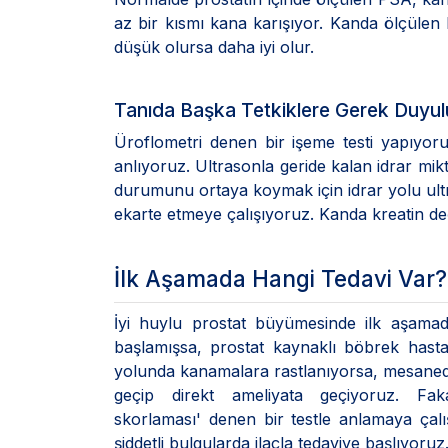
az bir kısmı kana karışıyor. Kanda ölçülen 
düşük olursa daha iyi olur.
Tanıda Başka Tetkiklere Gerek Duyu
Üroflometri denen bir işeme testi yapıyor
anlıyoruz. Ultrasonla geride kalan idrar mik
durumunu ortaya koymak için idrar yolu ultr
ekarte etmeye çalışıyoruz. Kanda kreatin de
İlk Aşamada Hangi Tedavi Var?
İyi huylu prostat büyümesinde ilk aşamad
başlamışsa, prostat kaynaklı böbrek hastal
yolunda kanamalara rastlanıyorsa, mesanede
geçip direkt ameliyata geçiyoruz. Fak
skorlaması' denen bir testle anlamaya çalış
şiddetli bulgularda ilaçla tedaviye başlıyoru