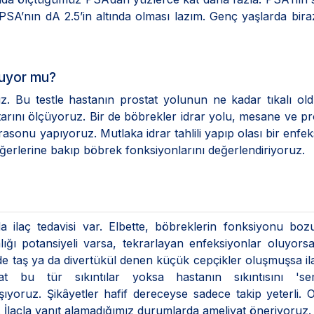
PSA’nın dA 2.5’in altında olması lazım. Genç yaşlarda bir
luyor mu?
uz. Bu testle hastanın prostat yolunun ne kadar tıkalı o
tarını ölçüyoruz. Bir de böbrekler idrar yolu, mesane ve pr
asonu yapıyoruz. Mutlaka idrar tahlili yapıp olası bir enfe
ğerlerine bakıp böbrek fonksiyonlarını değerlendiriyoruz.
a ilaç tedavisi var. Elbette, böbreklerin fonksiyonu bo
ığı potansiyeli varsa, tekrarlayan enfeksiyonlar oluyorsa
 taş ya da divertükül denen küçük cepçikler oluşmuşsa il
at bu tür sıkıntılar yoksa hastanın sıkıntısını 's
ıyoruz. Şikâyetler hafif dereceyse sadece takip yeterli. 
z. İlaçla yanıt alamadığımız durumlarda ameliyat öneriyoruz.