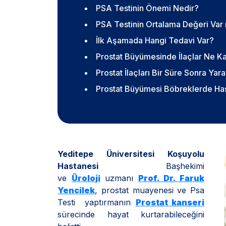
PSA Testinin Önemi Nedir?
PSA Testinin Ortalama Değeri Var
İlk Aşamada Hangi Tedavi Var?
Prostat Büyümesinde İlaçlar Ne Ka
Prostat İlaçları Bir Süre Sonra Yara
Prostat Büyümesi Böbreklerde Has
Yeditepe Üniversitesi Koşuyolu
Hastanesi
Başhekimi
ve
Üroloji
uzmanı
Prof. Dr. Faruk
Yencilek
, prostat muayenesi ve Psa
Testi yaptırmanın
Prostat kanseri
sürecinde hayat kurtarabileceğini