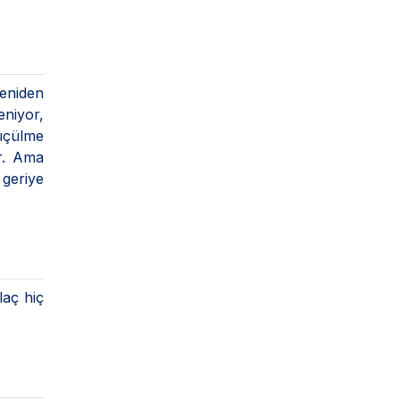
yeniden
eniyor,
küçülme
ar. Ama
 geriye
ilaç hiç