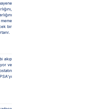
uayene
lığını,
rlığını
ın meme
cek bir
rtanr.
bi akıp
ıyor ve
statın
 PSA'yı
 sadece