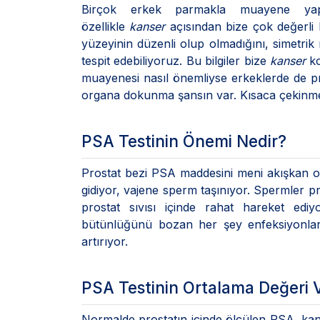
Birçok erkek parmakla muayene yapı
özellikle
kanser
açısından bize çok değerli b
yüzeyinin düzenli olup olmadığını, simetrik
tespit edebiliyoruz. Bu bilgiler bize
kanser
ko
muayenesi nasıl önemliyse erkeklerde de pro
organa dokunma şansın var. Kısaca çekinmen
PSA Testinin Önemi Nedir?
Prostat bezi PSA maddesini meni akışkan olsu
gidiyor, vajene sperm taşınıyor. Spermler p
prostat sıvısı içinde rahat hareket ed
bütünlüğünü bozan her şey enfeksiyonlar (
artırıyor.
PSA Testinin Ortalama Değeri 
Normalde prostatın içinde ölçülen PSA, ka