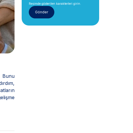
Resimde gösterilen karakterleri girin.
r. Bunu
dırdım,
atların
elişme