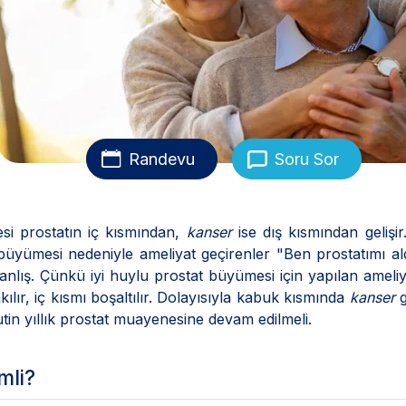
Randevu
Soru Sor
si prostatın iç kısmından,
kanser
ise dış kısmından gelişi
büyümesi nedeniyle ameliyat geçirenler "Ben prostatımı al
anlış. Çünkü iyi huylu prostat büyümesi için yapılan ameliy
lır, iç kısmı boşaltılır. Dolayısıyla kabuk kısmında
kanser
g
utin yıllık prostat muayenesine devam edilmeli.
mli?