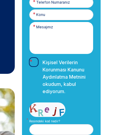
Numaranız
Kişisel Verilerin
Korunması Kanunu
Aydınlatma Metnini
okudum, kabul
ediyorum.
Resimdeki kod nedir?