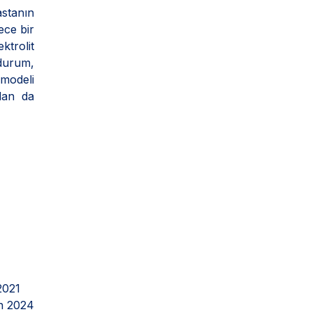
astanın
ece bir
trolit
 durum,
 modeli
dan da
2021
n 2024