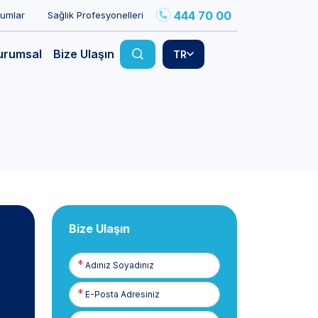
444 70 00
rumlar
Sağlık Profesyonelleri
urumsal
Bize Ulaşın
TR
Bize Ulaşın
Adınız
Soyadınız
E-
Posta
Telefon