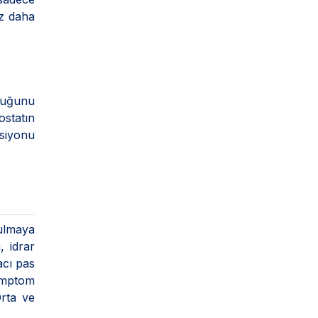
az daha
lduğunu
ostatın
ksiyonu
zulmaya
, idrar
acı pas
emptom
Orta ve