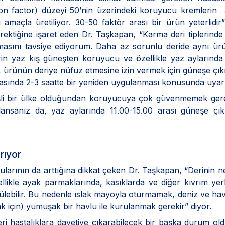
on factor) düzeyi 50’nin üzerindeki koruyucu kremlerin 
açla üretiliyor. 30-50 faktör arası bir ürün yeterlidir”
rektiğine işaret eden Dr. Taşkapan, “Karma deri tiplerind
ılmasını tavsiye ediyorum. Daha az sorunlu deride aynı ü
şilerin yaz kış güneşten koruyucu ve özellikle yaz aylarınd
n, ürünün deriye nüfuz etmesine izin vermek için güneşe ç
rasında 2-3 saatte bir yeniden uygulanması konusunda uyar
şli bir ülke olduğundan koruyucuya çok güvenmemek gerek
ansanız da, yaz aylarında 11.00-15.00 arası güneşe çık
rıyor
larının da arttığına dikkat çeken Dr. Taşkapan, “Derinin n
likle ayak parmaklarında, kasıklarda ve diğer kıvrım yer
rülebilir. Bu nedenle ıslak mayoyla oturmamak, deniz ve h
k için) yumuşak bir havlu ile kurulanmak gerekir” diyor.
ri hastalıklara davetiye çıkarabilecek bir başka durum o