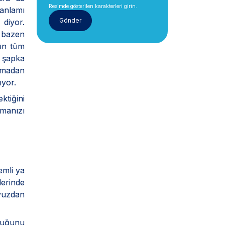
Resimde gösterilen karakterleri girin.
anlamı
 diyor.
e bazen
rün tüm
a şapka
ıkmadan
ıyor.
tiğini
manızı
emli ya
lerinde
avuzdan
lduğunu