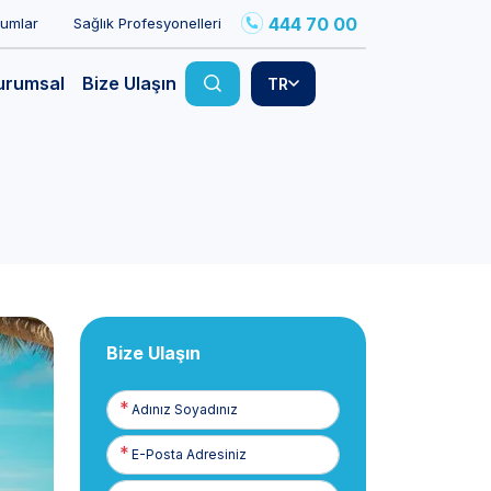
444 70 00
rumlar
Sağlık Profesyonelleri
urumsal
Bize Ulaşın
TR
Bize Ulaşın
Adınız
Soyadınız
E-
Posta
Telefon