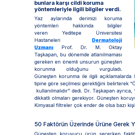
bunlara karşı cildi koruma
yöntemleriyle ilgili bilgiler verdi.
Yaz aylarında derimizi koruma
yöntemleri hakkında bilgiler
veren Yeditepe Üniversitesi
Hastaneleri
Dermatoloji
Uzmanı
Prof. Dr. M. Oktay
Taşkapan, bu dönemde atlanılmaması
gereken en önemli unsurun güneşten
korunma olduğunu vurguladı.
Güneşten korunma ile ilgili açıklamalard
tipine göre seçilmesi gerektiğini belirterek
kullanılmalıdır” dedi. Dr. Taşkapan ayrıca,
dikkatli olmaları gerekiyor. Güneşten koruyuc
Kimyasal filtreler çok ender de olsa bazı kişi
50 Faktörün Üzerinde Ürüne Gerek 
Güneşten koruyucu ürün seçerken faktör