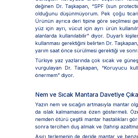
değinen Dr. Taşkapan, “SPF (sun protecti
olduğunu düşünmüyorum. Pek çoğu ticari am
Ürünün ayrıca deri tipine göre seçilmesi ge
yüz için ayrı, vücut için ayrı ürün kullan
alanlarda kullanılabilir” diyor. Duyarlı ki
kullanması gerektiğini belirten Dr. Taşkapa
yarım saat önce sürülmesi gerektiği ve son
Türkiye yaz yazlarında çok sıcak ve güne
vurgulayan Dr. Taşkapan, “Koruyucu kull
önermem” diyor.
Nem ve Sıcak Mantara Davetiye Çıka
Yazın nem ve sıcağın artmasıyla mantar olgu
da ıslak kalmamasına özen göstermeli. Özel
nemden ötürü çeşitli mantar hastalıkları gö
sonra tercihen duş almak ve (tahrişi azaltma
Aşırı terlemenin de deride mantar ve benze