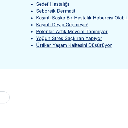
Sedef Hastalığı
Seboreik Dermatit
Kaşıntı Başka Bir Hastalık Habercisi Olabili
Kaşıntı Deyip Geçmeyin!
Polenler Artık Mevsim Tanımıyor
Yoğun Stres Saçkıran Yapıyor
Ürtiker Yaşam Kalitesini Düşürüyor