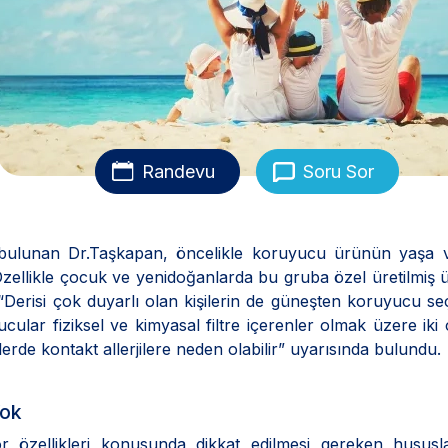
Randevu
Soru Sor
a bulunan Dr.Taşkapan, öncelikle koruyucu ürünün yaşa v
 “Özellikle çocuk ve yenidoğanlarda bu gruba özel üretilmiş 
 “Derisi çok duyarlı olan kişilerin de güneşten koruyucu s
ular fiziksel ve kimyasal filtre içerenler olmak üzere iki çe
lerde kontakt allerjilere neden olabilir” uyarısında bulundu.
Yok
 özellikleri konusunda dikkat edilmesi gereken hususl