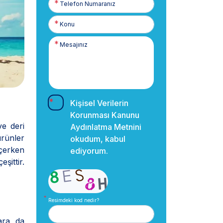
Numaranız
Kişisel Verilerin
Korunması Kanunu
e deri
Aydınlatma Metnini
ürünler
okudum, kabul
eçerken
ediyorum.
şittir.
Resimdeki kod nedir?
ara da