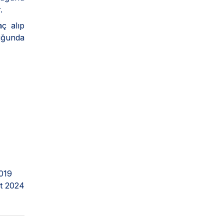
.
aç alıp
duğunda
019
t 2024