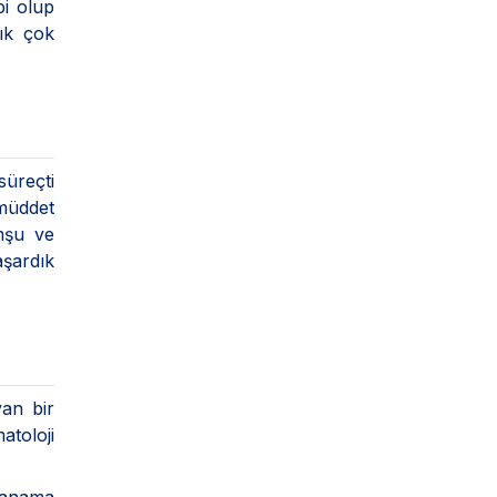
bi olup
tık çok
süreçti
 müddet
mşu ve
aşardık
yan bir
toloji