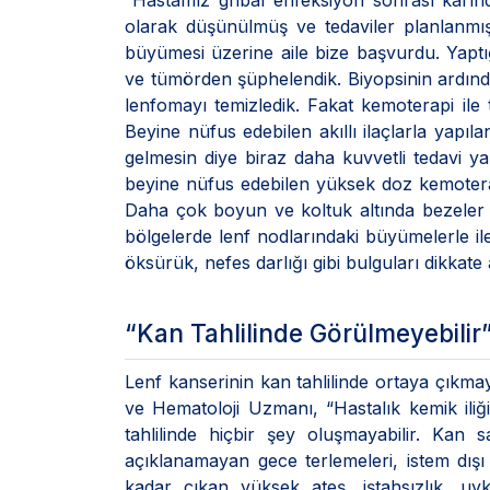
“Hastamız gribal enfeksiyon sonrası karınd
olarak düşünülmüş ve tedaviler planlanmış. 
büyümesi üzerine aile bize başvurdu. Yaptı
ve tümörden şüphelendik. Biyopsinin ardında
lenfomayı temizledik. Fakat kemoterapi ile 
Beyine nüfus edebilen akıllı ilaçlarla yapıl
gelmesin diye biraz daha kuvvetli tedavi ya
beyine nüfus edebilen yüksek doz kemoterapi
Daha çok boyun ve koltuk altında bezeler 
bölgelerde lenf nodlarındaki büyümelerle iler
öksürük, nefes darlığı gibi bulguları dikkate
“Kan Tahlilinde Görülmeyebilir
Lenf kanserinin kan tahlilinde ortaya çıkmay
ve Hematoloji Uzmanı, “Hastalık kemik ili
tahlilinde hiçbir şey oluşmayabilir. Kan
açıklanamayan gece terlemeleri, istem dış
kadar çıkan yüksek ateş, iştahsızlık, uyk