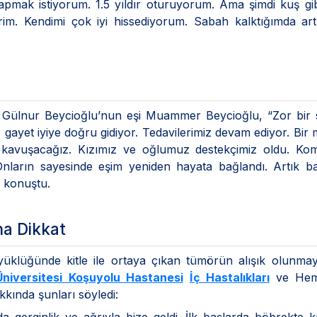
pmak istiyorum. 1.5 yıldır oturuyorum. Ama şimdi kuş gi
rim. Kendimi çok iyi hissediyorum. Sabah kalktığımda ar
an Gülnur Beycioğlu’nun eşi Muammer Beycioğlu, “Zor bir 
 gayet iyiye doğru gidiyor. Tedavilerimiz devam ediyor. Bir
 kavuşacağız. Kızımız ve oğlumuz destekçimiz oldu. Ko
 Onların sayesinde eşim yeniden hayata bağlandı. Artık b
ye konuştu.
na Dikkat
yüklüğünde kitle ile ortaya çıkan tümörün alışık olunma
Üniversitesi Koşuyolu Hastanesi
İç Hastalıkları
ve Hema
kında şunları söyledi: