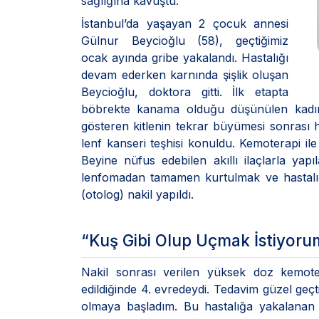
sağlığına kavuştu.
İstanbul’da yaşayan 2 çocuk annesi
Gülnur Beycioğlu (58), geçtiğimiz
ocak ayında gribe yakalandı. Hastalığı
devam ederken karnında şişlik oluşan
Beycioğlu, doktora gitti. İlk etapta
böbrekte kanama olduğu düşünülen kadına 
gösteren kitlenin tekrar büyümesi sonrası
lenf kanseri teşhisi konuldu. Kemoterapi il
Beyine nüfus edebilen akıllı ilaçlarla yap
lenfomadan tamamen kurtulmak ve hastalığ
(otolog) nakil yapıldı.
“Kuş Gibi Olup Uçmak İstiyoru
Nakil sonrası verilen yüksek doz kemote
edildiğinde 4. evredeydi. Tedavim güzel geçt
olmaya başladım. Bu hastalığa yakalanan 