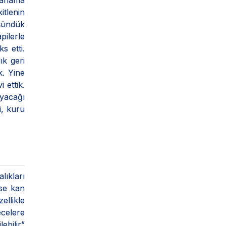
 kanama
itlenin
üşündük
pilerle
s etti.
ık geri
k. Yine
 ettik.
ayacağı
i, kuru
lıkları
yse kan
ellikle
ecelere
ebilir”