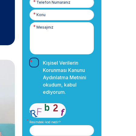
Numaranız
Kişisel Verilerin
Korunması Kanunu
Aydınlatma Metnini
okudum, kabul
ediyorum.
Resimdeki kod nedir?