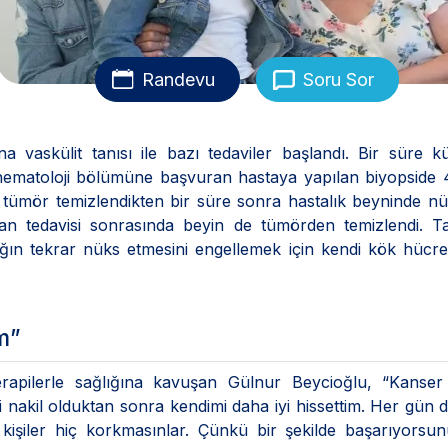
Randevu
Soru Sor
vaskülit tanısı ile bazı tedaviler başlandı. Bir süre k
 hematoloji bölümüne başvuran hastaya yapılan biyopside 
e tümör temizlendikten bir süre sonra hastalık beyninde nük
ılan tedavisi sonrasında beyin de tümörden temizlendi. T
ın tekrar nüks etmesini engellemek için kendi kök hücre
m”
rapilerle sağlığına kavuşan Gülnur Beycioğlu, “Kanser 
i nakil olduktan sonra kendimi daha iyi hissettim. Her gün d
kişiler hiç korkmasınlar. Çünkü bir şekilde başarıyorsu