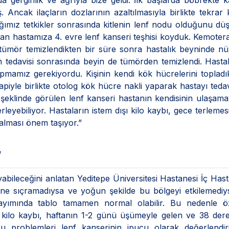
a gerginlik ve ağrıyla bize geldi. İlk başlarda böbrekte
Ancak ilaçların dozlarının azaltılmasıyla birlikte tekrar k
ğımız tetkikler sonrasında kitlenin lenf nodu olduğunu d
n hastamıza 4. evre lenf kanseri teşhisi koyduk. Kemotera
tümör temizlendikten bir süre sonra hastalık beyninde nük
an tedavisi sonrasında beyin de tümörden temizlendi. Hastal
pmamız gerekiyordu. Kişinin kendi kök hücrelerini topladı
yle birlikte otolog kök hücre nakli yaparak hastayı tedavi
şeklinde görülen lenf kanseri hastanın kendisinin ulaşam
leyebiliyor. Hastaların istem dışı kilo kaybı, gece terlemes
 alması önem taşıyor.”
”
abileceğini anlatan Yeditepe Üniversitesi Hastanesi İç Hasta
ğine sıçramadıysa ve yoğun şekilde bu bölgeyi etkilemedi
 sayımında tablo tamamen normal olabilir. Bu nedenle öz
ı kilo kaybı, haftanın 1-2 günü üşümeyle gelen ve 38 der
u problemleri lenf kanserinin ipucu olarak değerlendiril