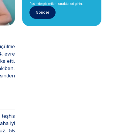
Resimde gösterilen karakterleri girin.
üçülme
4. evre
s etti.
akiben,
sinden
teşhis
aha iyi
nuz. 58