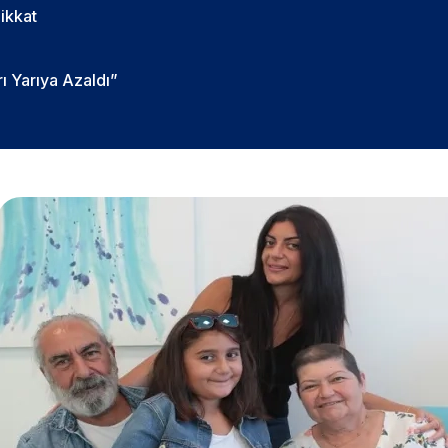
ikkat
ı Yarıya Azaldı”