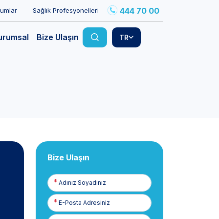
444 70 00
rumlar
Sağlık Profesyonelleri
urumsal
Bize Ulaşın
TR
Bize Ulaşın
Adınız
Soyadınız
E-
Posta
Telefon