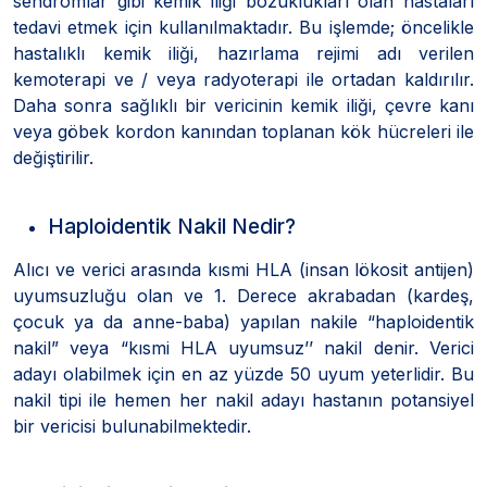
sendromlar gibi kemik iliği bozuklukları olan hastaları
tedavi etmek için kullanılmaktadır. Bu işlemde; öncelikle
hastalıklı kemik iliği, hazırlama rejimi adı verilen
kemoterapi ve / veya radyoterapi ile ortadan kaldırılır.
Daha sonra sağlıklı bir vericinin kemik iliği, çevre kanı
veya göbek kordon kanından toplanan kök hücreleri ile
değiştirilir.
Haploidentik Nakil Nedir?
Alıcı ve verici arasında kısmi HLA (insan lökosit antijen)
uyumsuzluğu olan ve 1. Derece akrabadan (kardeş,
çocuk ya da anne-baba) yapılan nakile “haploidentik
nakil” veya “kısmi HLA uyumsuz’’ nakil denir. Verici
adayı olabilmek için en az yüzde 50 uyum yeterlidir. Bu
nakil tipi ile hemen her nakil adayı hastanın potansiyel
bir vericisi bulunabilmektedir.