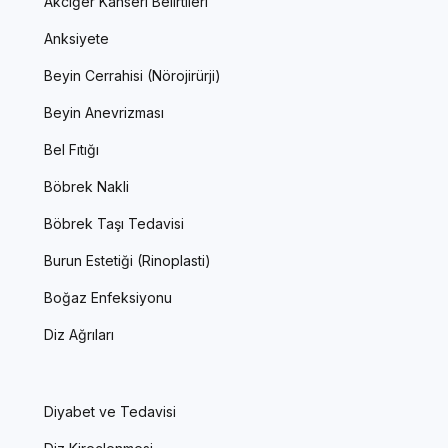
Akciğer Kanseri Belirtileri
Anksiyete
Beyin Cerrahisi (Nörojirürji)
Beyin Anevrizması
Bel Fıtığı
Böbrek Nakli
Böbrek Taşı Tedavisi
Burun Estetiği (Rinoplasti)
Boğaz Enfeksiyonu
Diz Ağrıları
Diyabet ve Tedavisi