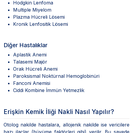
Hodgkin Lenfoma
Multiple Miyelom
Plazma Hücreli Lösemi
Kronik Lenfositik Lösemi
Diğer Hastalıklar
Aplastik Anemi
Talasemi Majör
Orak Hücreli Anemi
Paroksismal Noktürnal Hemoglobinüri
Fanconi Anemisi
Ciddi Kombine İmmün Yetmezlik
Erişkin Kemik İliği Nakli Nasıl Yapılır?
Otolog nakilde hastalara, allojenik nakilde ise vericilere
bazı ilaçlar (büyüme faktörleri gibi) verilir. Bu sayede