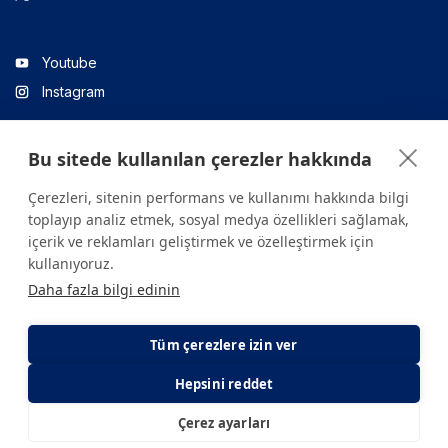
Youtube
Instagram
Bu sitede kullanılan çerezler hakkında
Linkedin
Çerezleri, sitenin performans ve kullanımı hakkında bilgi
toplayıp analiz etmek, sosyal medya özellikleri sağlamak,
içerik ve reklamları geliştirmek ve özelleştirmek için
Sitede yer alan tüm içerikler yalnızca bilgilendirme amaçlıdır.
kullanıyoruz.
Sağlığınızla ilgili sorularınız için mutlaka doktoruza ya da bir sağlık
Daha fazla bilgi edinin
kuruluşuna başvurunuz.
Copyright © 2026. Yeditepe Üniversitesi Hastanesi. Tüm hakları
saklıdır.
Tüm çerezlere izin ver
Hepsini reddet
Gizlilik ve Çerez Politikası
KVKK Aydınlatma Metni
Çerez ayarları
E-Randevu
E-Sonuç