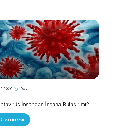
05.2026
10dk.
28.04.2026
ntavirüs İnsandan İnsana Bulaşır mı?
Kanseri A
Devamını Oku
Devamını O