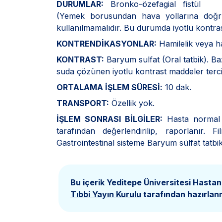
DURUMLAR:
Bronko-özefagial fistül
(Yemek borusundan hava yollarına doğru
kullanılmamalıdır. Bu durumda iyotlu kontras
KONTRENDİKASYONLAR:
Hamilelik veya h
KONTRAST:
Baryum sulfat (Oral tatbik). Ba
suda çözünen iyotlu kontrast maddeler tercih
ORTALAMA İŞLEM SÜRESİ:
10 dak.
TRANSPORT:
Özellik yok.
İŞLEM SONRASI BİLGİLER:
Hasta normal g
tarafından değerlendirilip, raporlanır.
Gastrointestinal sisteme Baryum sülfat tatbik
Bu içerik Yeditepe Üniversitesi Hastan
Tıbbi Yayın Kurulu
tarafından hazırlanm