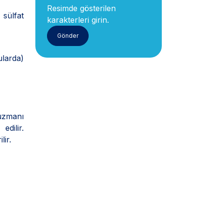
Resimde gösterilen
sülfat
karakterleri girin.
ularda)
uzmanı
dilir.
lir.