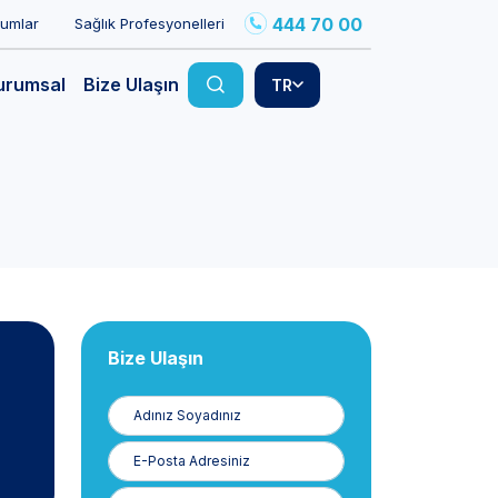
444 70 00
rumlar
Sağlık Profesyonelleri
urumsal
Bize Ulaşın
TR
Bize Ulaşın
Adınız
Soyadınız
E-
Posta
Telefon