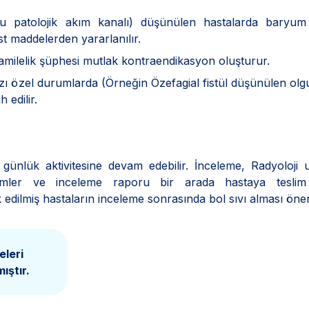
 patolojik akım kanalı) düşünülen hastalarda baryum 
t maddelerden yararlanılır.
amilelik şüphesi mutlak kontraendikasyon oluşturur.
zı özel durumlarda (Örneğin Özefagial fistül düşünülen olg
 edilir.
ünlük aktivitesine devam edebilir. İnceleme, Radyoloji 
 Filmler ve inceleme raporu bir arada hastaya teslim e
 edilmiş hastaların inceleme sonrasında bol sıvı alması öneri
eleri
ıştır.