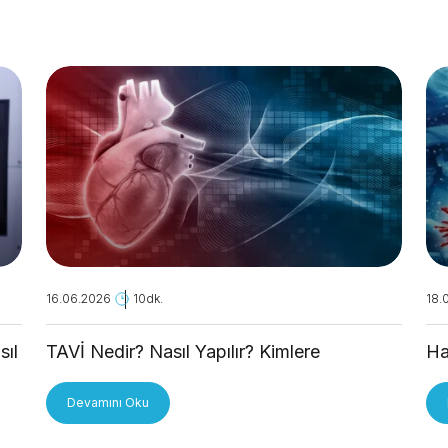
16.06.2026
10dk.
18.
sıl
TAVİ Nedir? Nasıl Yapılır? Kimlere
Ha
Uygulanır?
Devamını Oku